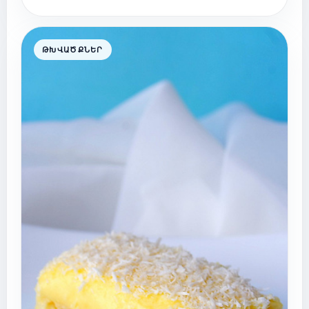
ԹԽՎԱԾՔՆԵՐ