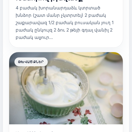
4 բաժակ խորանարդաձև կտրտած
խնձոր (շատ մանր չկտրտել) 2 բաժակ
շաքարավազ 1/2 բաժակ բուսական յուղ 1
բաժակ ընկույզ 2 ձու 2 թեյի գդալ վանիլ 2
բաժակ ալյուր…
ԹԽՎԱԾՔՆԵՐ