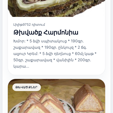
Լիլիթ
9752 դիտում
Թխվածք Հարմոնիա
Խմոր: * 5 ձվի սպիտակուց * 190գր.
շաքարավազ * 190գր. ընկույզ * 2 ճգ.
ալյուր Կրեմ: * 5 ձվի դեղնուց * 60մլ կաթ *
50գր. շաքարավազ * վանիլին * 200գր.
կարա…
ԹԽՎԱԾՔՆԵՐ