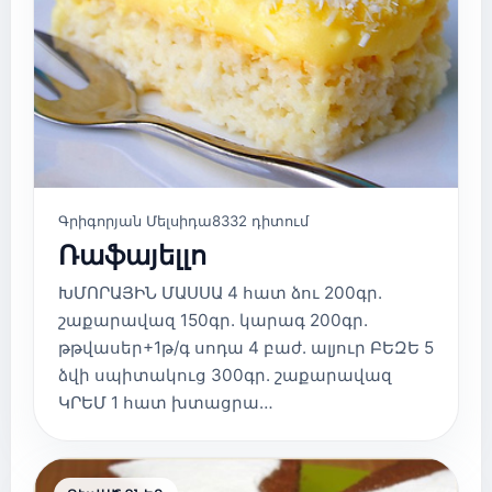
Գրիգորյան Մելսիդա
8332 դիտում
Ռաֆայելլո
ԽՄՈՐԱՅԻՆ ՄԱՍՍԱ 4 հատ ձու 200գր.
շաքարավազ 150գր. կարագ 200գր.
թթվասեր+1թ/գ սոդա 4 բաժ. ալյուր ԲԵԶԵ 5
ձվի սպիտակուց 300գր. շաքարավազ
ԿՐԵՄ 1 հատ խտացրա…