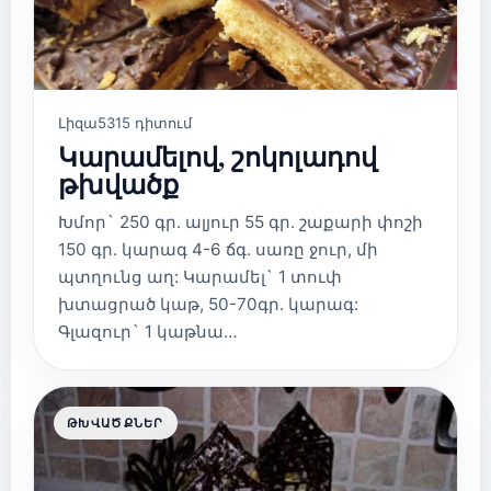
Լիզա
5315 դիտում
Կարամելով, շոկոլադով
թխվածք
Խմոր` 250 գր. ալյուր 55 գր. շաքարի փոշի
150 գր. կարագ 4-6 ճգ. սառը ջուր, մի
պտղունց աղ: Կարամել` 1 տուփ
խտացրած կաթ, 50-70գր. կարագ:
Գլազուր` 1 կաթնա…
ԹԽՎԱԾՔՆԵՐ