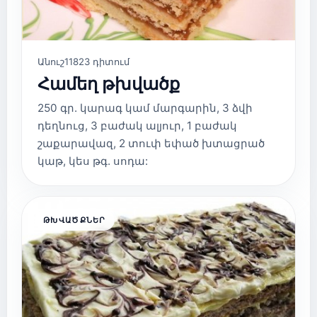
Անուշ
11823 դիտում
Համեղ թխվածք
250 գր. կարագ կամ մարգարին, 3 ձվի
դեղնուց, 3 բաժակ ալյուր, 1 բաժակ
շաքարավազ, 2 տուփ եփած խտացրած
կաթ, կես թգ. սոդա:
ԹԽՎԱԾՔՆԵՐ