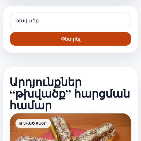
Փնտրել
Արդյունքներ
“թխվածք” հարցման
համար
ԹԽՎԱԾՔՆԵՐ