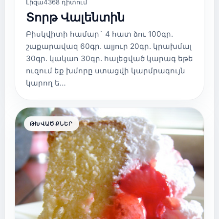
Լիզա
4368 դիտում
Տորթ Վալենտին
Բիսկվիտի համար` 4 հատ ձու 100գր.
շաքարավազ 60գր. ալյուր 20գր. կրախմալ
30գր. կակաո 30գր. հալեցված կարագ եթե
ուզում եք խմորը ստացվի կարմրագույն
կարող ե…
ԹԽՎԱԾՔՆԵՐ