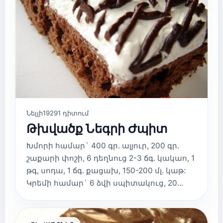
Նելլի
19291 դիտում
Թխվածք Նեգրի Ժպիտ
Խմորի համար` 400 գր. ալյուր, 200 գր.
շաքարի փոշի, 6 դեղնուց 2-3 ճգ. կակաո, 1
թգ, սոդա, 1 ճգ. քացախ, 150-200 մլ. կաթ:
Կրեմի համար` 6 ձվի սպիտակուց, 20…