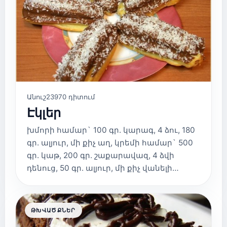
Անուշ
23970 դիտում
Էկլեր
խմորի համար` 100 գր. կարագ, 4 ձու, 180
գր. ալյուր, մի քիչ աղ, կրեմի համար` 500
գր. կաթ, 200 գր. շաքարավազ, 4 ձվի
դենուց, 50 գր. ալյուր, մի քիչ վանելի…
ԹԽՎԱԾՔՆԵՐ