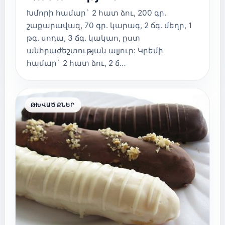
Խմորի համար` 2 հատ ձու, 200 գր.
շաքարավազ, 70 գր. կարագ, 2 ճգ. մեղր, 1
թգ. սոդա, 3 ճգ. կակաո, ըստ
անհրաժեշտության ալյուր: Կրեմի
համար` 2 հատ ձու, 2 ճ…
ԹԽՎԱԾՔՆԵՐ