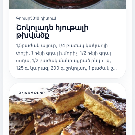
Գոհար
5318 դիտում
Շոկոլադե հյութալի
թխվածք
1,5բաժակ ալյուր, 1/4 բաժակ կակաոյի
փոշի, 1 թեյի գդալ խմորիչ, 1/2 թեյի գդալ
սոդա, 1/2 բաժակ մանրացրած ընկույզ,
125 գ. կարագ, 200 գ. շոկոլադ, 1 բաժակ շ…
ԹԽՎԱԾՔՆԵՐ