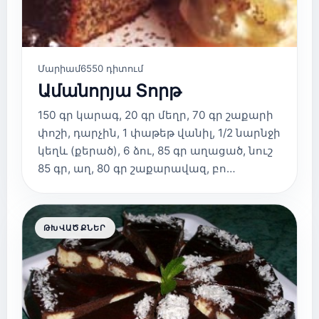
Մարիամ
6550 դիտում
Ամանորյա Տորթ
150 գր կարագ, 20 գր մեղր, 70 գր շաքարի
փոշի, դարչին, 1 փաթեթ վանիլ, 1/2 նարնջի
կեղև (քերած), 6 ձու, 85 գր աղացած, նուշ
85 գր, աղ, 80 գր շաքարավազ, բո…
ԹԽՎԱԾՔՆԵՐ