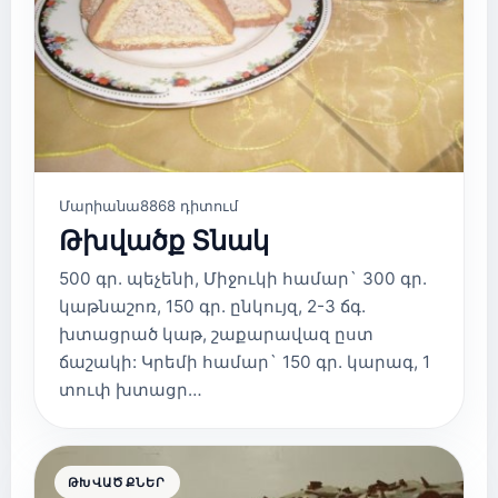
Մարիանա
8868 դիտում
Թխվածք Տնակ
500 գր. պեչենի, Միջուկի համար` 300 գր.
կաթնաշոռ, 150 գր. ընկույզ, 2-3 ճգ.
խտացրած կաթ, շաքարավազ ըստ
ճաշակի: Կրեմի համար` 150 գր. կարագ, 1
տուփ խտացր…
ԹԽՎԱԾՔՆԵՐ