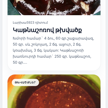
Լարիսա
5923 դիտում
Կաթնաշոռով թխվածք
Խմորի համար` 4 ձու, 60 գր.շաքարավազ,
50 գր. սև շոկոլադ, 2 ճգ. ալյուր, 2 ճգ.
կռախմալ, 3 ճգ. կակաո: Կաթնաշոռի
խառնուրդի համար` 250 գր. կաթնաշոռ,
50 գր.…
ԹԽՎԱԾՔՆԵՐ