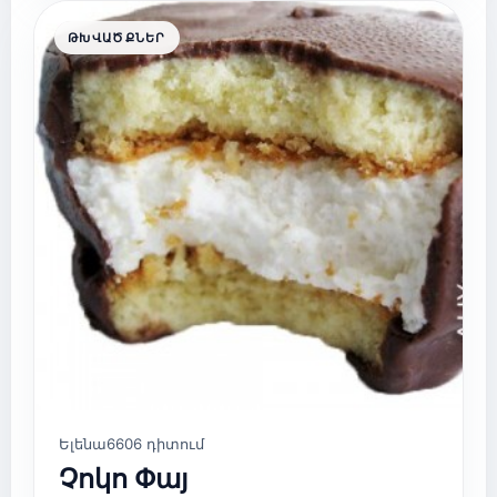
ԹԽՎԱԾՔՆԵՐ
Ելենա
6606 դիտում
Չոկո Փայ