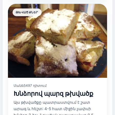
ԹԽՎԱԾՔՆԵՐ
Մանե
5497 դիտում
Խնձորով պարզ թխվածք
Այս թխվածքը պատրաստվում է շատ
արագ և հեշտ: 4-5 հատ միջին չափսի