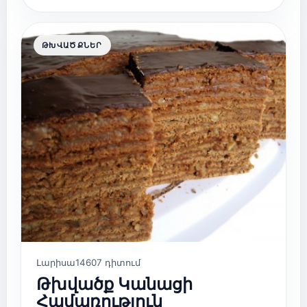
ԹԽՎԱԾՔՆԵՐ
Լարիսա
14607 դիտում
Թխվածք Կանացի
Համառություն