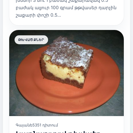
խնձոր 3 ձու 1 բաժակ շաքարավազ 0.5
բաժակ ալյուր 100 գրամ թթվասեր դարչին
շաքարի փոշի 0.5…
ԹԽՎԱԾՔՆԵՐ
Գայանե
5351 դիտում