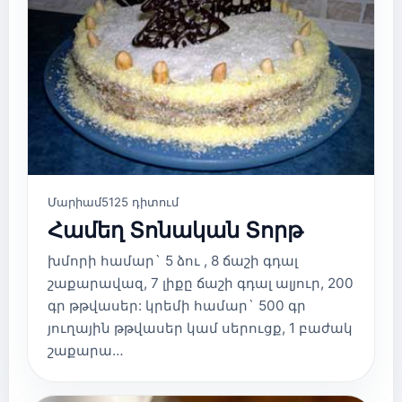
Մարիամ
5125 դիտում
Համեղ Տոնական Տորթ
խմորի համար` 5 ձու , 8 ճաշի գդալ
շաքարավազ, 7 լիքը ճաշի գդալ ալյուր, 200
գր թթվասեր: կրեմի համար` 500 գր
յուղային թթվասեր կամ սերուցք, 1 բաժակ
շաքարա…