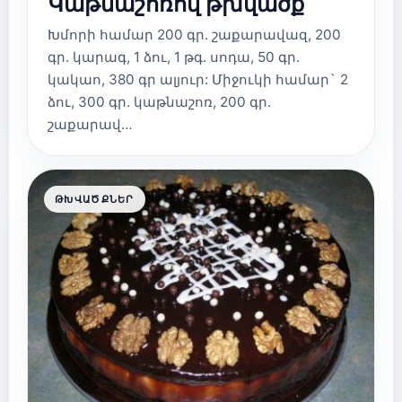
Կաթնաշոռով թխվածք
Խմորի համար 200 գր. շաքարավազ, 200
գր. կարագ, 1 ձու, 1 թգ. սոդա, 50 գր.
կակաո, 380 գր ալյուր: Միջուկի համար` 2
ձու, 300 գր. կաթնաշոռ, 200 գր.
շաքարավ…
ԹԽՎԱԾՔՆԵՐ