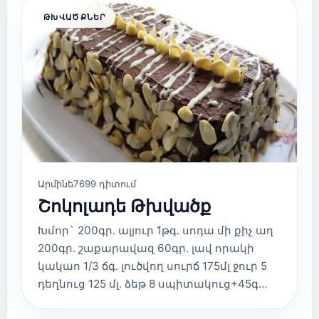
ԹԽՎԱԾՔՆԵՐ
Արմինե
7699 դիտում
Շոկոլադե Թխվածք
Խմոր` 200գր. ալյուր 1թգ. սոդա մի քիչ աղ
200գր. շաքարավազ 60գր. լավ որակի
կակաո 1/3 ճգ. լուծվող սուրճ 175մլ ջուր 5
դեղնուց 125 մլ. ձեթ 8 սպիտակուց+45գ…