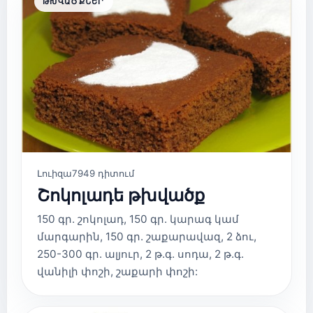
ԹԽՎԱԾՔՆԵՐ
Լուիզա
7949 դիտում
Շոկոլադե թխվածք
150 գր. շոկոլադ, 150 գր. կարագ կամ
մարգարին, 150 գր. շաքարավազ, 2 ձու,
250-300 գր. ալյուր, 2 թ.գ. սոդա, 2 թ.գ.
վանիլի փոշի, շաքարի փոշի: