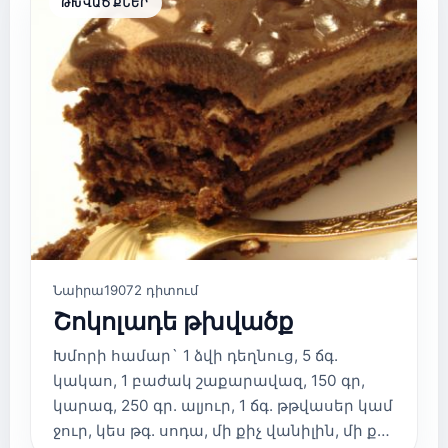
ԹԽՎԱԾՔՆԵՐ
Նաիրա
19072 դիտում
Շոկոլադե թխվածք
Խմորի համար` 1 ձվի դեղնուց, 5 ճգ.
կակաո, 1 բաժակ շաքարավազ, 150 գր,
կարագ, 250 գր. ալյուր, 1 ճգ. թթվասեր կամ
ջուր, կես թգ. սոդա, մի քիչ վանիլին, մի ք…