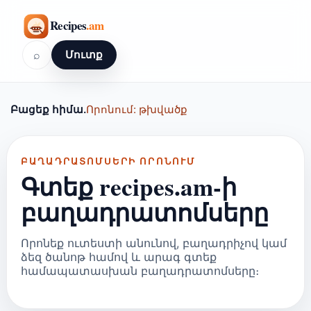
⌕
Մուտք
Բացեք հիմա.
Որոնում: թխվածք
ԲԱՂԱԴՐԱՏՈՄՍԵՐԻ ՈՐՈՆՈՒՄ
Գտեք recipes.am-ի
բաղադրատոմսերը
Որոնեք ուտեստի անունով, բաղադրիչով կամ
ձեզ ծանոթ համով և արագ գտեք
համապատասխան բաղադրատոմսերը։