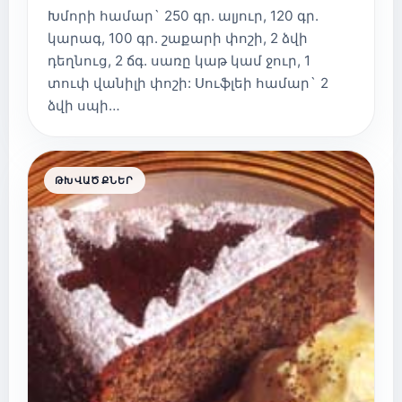
Խմորի համար` 250 գր. ալյուր, 120 գր.
կարագ, 100 գր. շաքարի փոշի, 2 ձվի
դեղնուց, 2 ճգ. սառը կաթ կամ ջուր, 1
տուփ վանիլի փոշի: Սուֆլեի համար` 2
ձվի սպի…
ԹԽՎԱԾՔՆԵՐ