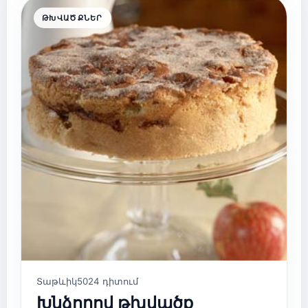
ԹԽՎԱԾՔՆԵՐ
Տաթևիկ
5024 դիտում
Խնձորով թխվածք