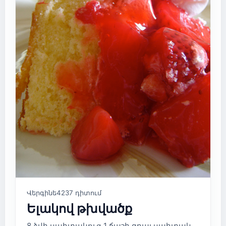
Վերգինե
4237 դիտում
Ելակով թխվածք
8 ձվի սպիտակուց 1 ճաշի գդալ սպիտակ