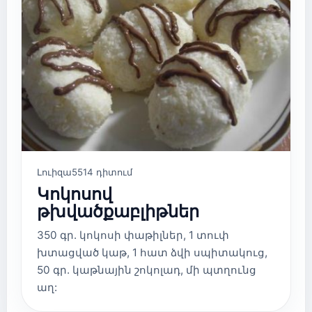
Լուիզա
5514 դիտում
Կոկոսով
թխվածքաբլիթներ
350 գր. կոկոսի փաթիլներ, 1 տուփ
խտացված կաթ, 1 հատ ձվի սպիտակուց,
50 գր. կաթնային շոկոլադ, մի պտղունց
աղ: