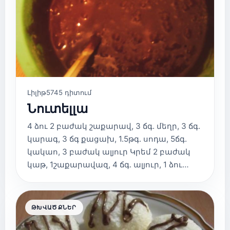
Լիլիթ
5745 դիտում
Նուտելլա
4 ձու 2 բաժակ շաքարավ, 3 ճգ. մեղր, 3 ճգ.
կարագ, 3 ճգ քացախ, 1.5թգ. սոդա, 5ճգ.
կակաո, 3 բաժակ ալյուր Կրեմ 2 բաժակ
կաթ, 1շաքարավազ, 4 ճգ. ալյուր, 1 ձու…
ԹԽՎԱԾՔՆԵՐ