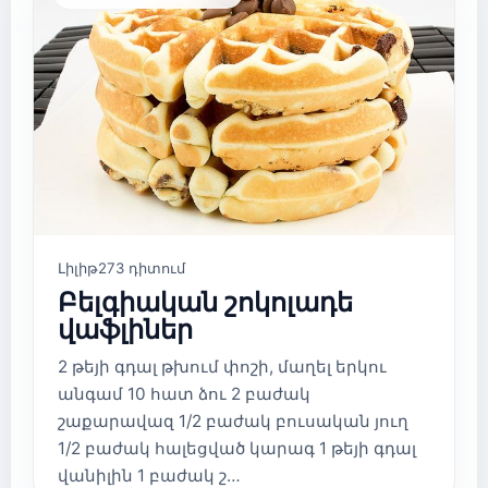
Լիլիթ
273 դիտում
Բելգիական շոկոլադե
վաֆլիներ
2 թեյի գդալ թխում փոշի, մաղել երկու
անգամ 10 հատ ձու 2 բաժակ
շաքարավազ 1/2 բաժակ բուսական յուղ
1/2 բաժակ հալեցված կարագ 1 թեյի գդալ
վանիլին 1 բաժակ շ…