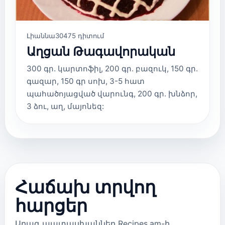
Լիաննա
30475 դիտում
Աղցան Թագավորական
300 գր. կարտոֆիլ, 200 գր. բազուկ, 150 գր.
գազար, 150 գր սոխ, 3-5 հատ
պահածոյացված վարունգ, 200 գր. խնձոր,
3 ձու, աղ, մայոնեզ:
Հաճախ տրվող
հարցեր
Արագ պատասխաններ Recipes.am-ի