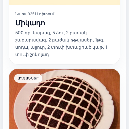
Նառա
33511 դիտում
Միկադո
500 գր. կարագ, 5 ձու, 2 բաժակ
շաքարավազ, 2 բաժակ թթվասեր, 1թգ.
սոդա, ալյուր, 2 տուփ խտացրած կաթ, 1
տուփ շոկոլադ
ԱՂՑԱՆՆԵՐ