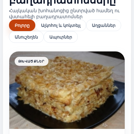
Հայկական խոհանոցից ընտրված համեղ ու
վստահելի բաղադրատոմսեր
Բոլորը
Ալկոհոլ և կոկտեյլ
Աղցաններ
Անուշեղեն
Ապուրներ
ԹԽՎԱԾՔՆԵՐ