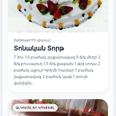
Darbinyan
170 դիտում
Տոնական Տորթ
7 ձու 1.5 բաժակ շաքարավազ 5 ճ/գ մեղր 2
ճ/գ բուսայուղ 1.5 ճ/գ քացախ 1 թ/գ սոդա 2
բաժակ ալյուր Կրեմի համար 1 բաժակ
շաքարավազ 2 բաժակ կաթ 1 տուփ
վանիլին…
ԱԼԿՈՀՈԼ ԵՒ ԿՈԿՏԵՅԼ