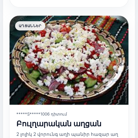
ԱՂՑԱՆՆԵՐ
*****S*****
1006 դիտում
Բուլղարական աղցան
2 լոլիկ 2 վորունգ աղի պանիր հազար աղ