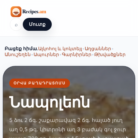
⌕
Մուտք
Բացեք հիմա.
Ալկոհոլ և կոկտեյլ
•
Աղցաններ
•
Անուշեղեն
•
Ապուրներ
•
Գարնիրներ
•
Թխվածքներ
ՕՐՎԱ ԲԱՂԱԴՐԱՏՈՄՍ
Նապոլեոն
5 ձու 2 ճգ. շաքարավազ 2 ճգ. հալած յուղ
աղ 0,5 թգ. կիտրոնի աղ 3 բաժակ գոլ ջուր