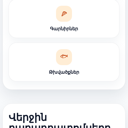
🍕
Գարնիրներ
🐟
Թխվածքներ
Վերջին
բաղադրատոմսերը