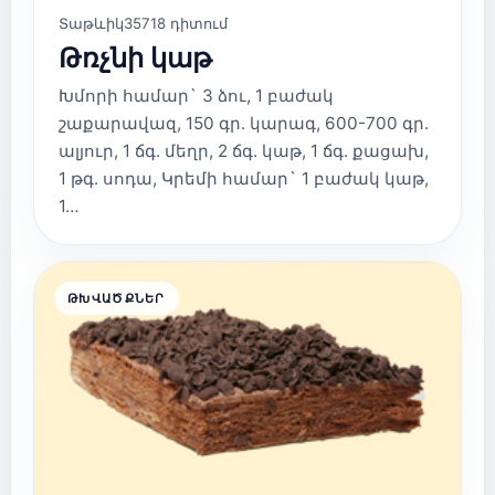
Տաթևիկ
35718 դիտում
Թռչնի կաթ
Խմորի համար` 3 ձու, 1 բաժակ
շաքարավազ, 150 գր. կարագ, 600-700 գր.
ալյուր, 1 ճգ. մեղր, 2 ճգ. կաթ, 1 ճգ. քացախ,
1 թգ. սոդա, Կրեմի համար` 1 բաժակ կաթ,
1…
ԹԽՎԱԾՔՆԵՐ