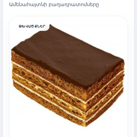
Ամենահայտնի բաղադրատոմսերը
ԹԽՎԱԾՔՆԵՐ