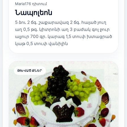
Maria
176 դիտում
Նապոլեոն
5 ձու 2 ճգ. շաքարավազ 2 ճգ. հալած յուղ
աղ 0,5 թգ. կիտրոնի աղ 3 բաժակ գոլ ջուր
ալյուր 700 գր. կարագ 1,5 տուփ խտացրած
կաթ 0,5 տուփ վանիլին
ԹԽՎԱԾՔՆԵՐ