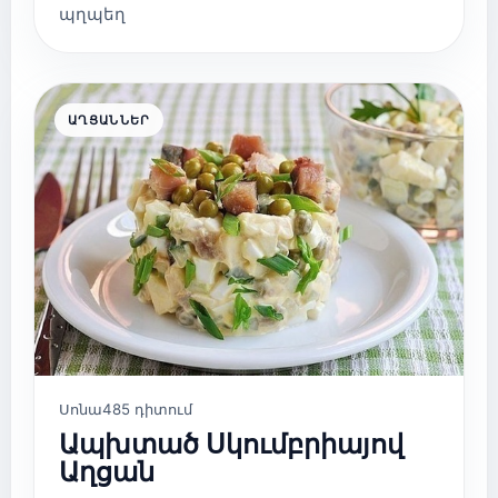
պղպեղ
ԱՂՑԱՆՆԵՐ
Սոնա
485 դիտում
Ապխտած Սկումբրիայով
Աղցան