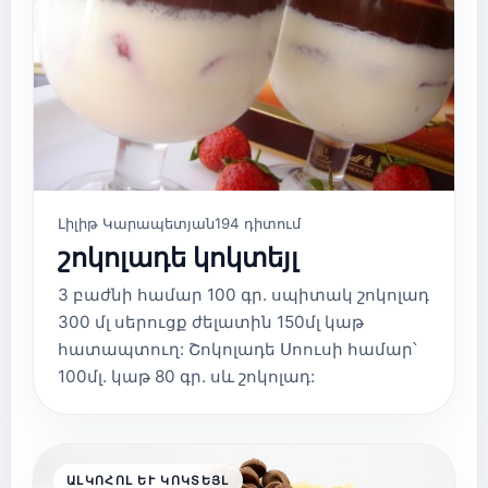
Լիլիթ Կարապետյան
194 դիտում
շոկոլադե կոկտեյլ
3 բաժնի համար 100 գր. սպիտակ շոկոլադ
300 մլ սերուցք ժելատին 150մլ կաթ
հատապտուղ: Շոկոլադե Սոուսի համար՝
100մլ. կաթ 80 գր. սև շոկոլադ:
ԱԼԿՈՀՈԼ ԵՒ ԿՈԿՏԵՅԼ