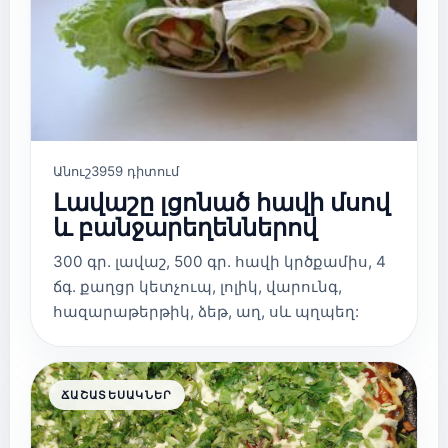
Անուշ
3959 դիտում
Լավաշը լցոնած հավի մսով
և բանջարեղեններով
300 գր. լավաշ, 500 գր. հավի կրծքամիս, 4
ճգ. քաղցր կետչուպ, լոլիկ, վարունգ,
հազարաթերթիկ, ձեթ, աղ, սև պղպեղ:
ՃԱՇԱՏԵՍԱԿՆԵՐ