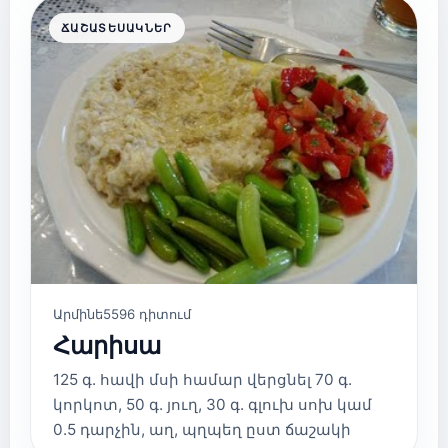
ՃԱՇԱՏԵՍԱԿՆԵՐ
Արմինե
5596 դիտում
Հարիսա
125 գ. հավի մսի համար վերցնել 70 գ.
կորկոտ, 50 գ. յուղ, 30 գ. գլուխ սոխ կամ
0.5 դարչին, աղ, պղպեղ ըստ ճաշակի