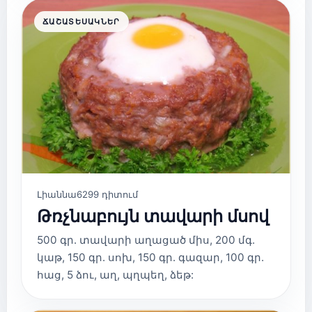
ՃԱՇԱՏԵՍԱԿՆԵՐ
Լիաննա
6299 դիտում
Թռչնաբույն տավարի մսով
500 գր. տավարի աղացած միս, 200 մգ.
կաթ, 150 գր. սոխ, 150 գր. գազար, 100 գր.
հաց, 5 ձու, աղ, պղպեղ, ձեթ: