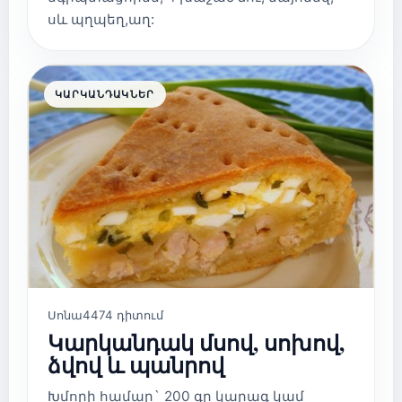
սև պղպեղ,աղ:
ԿԱՐԿԱՆԴԱԿՆԵՐ
Սոնա
4474 դիտում
Կարկանդակ մսով, սոխով,
ձվով և պանրով
Խմորի համար` 200 գր կարագ կամ