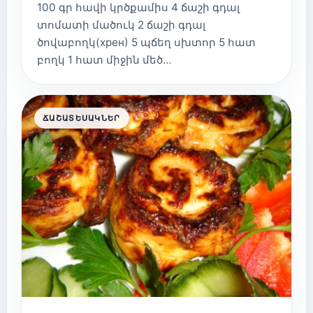
100 գր հավի կրծքամիս 4 ճաշի գդալ
տոմատի մածուկ 2 ճաշի գդալ
ծովաբողկ(хрен) 5 պճեղ սխտոր 5 հատ
բողկ 1 հատ միջին մեծ…
ՃԱՇԱՏԵՍԱԿՆԵՐ