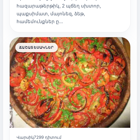
հազարաթերթիկ, 2 պճեղ սխտոր,
պաքսիմատ, մայոնեզ, ձեթ,
համեմունքներ ը…
ՃԱՇԱՏԵՍԱԿՆԵՐ
Վարսիկ
7299 դիտում