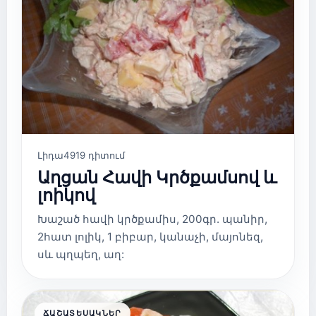
Լիդա
4919 դիտում
Աղցան Հավի Կրծքամսով և
լոիկով
Խաշած հավի կրծքամիս, 200գր. պանիր,
2հատ լոլիկ, 1 բիբար, կանաչի, մայոնեզ,
սև պղպեղ, աղ:
ՃԱՇԱՏԵՍԱԿՆԵՐ