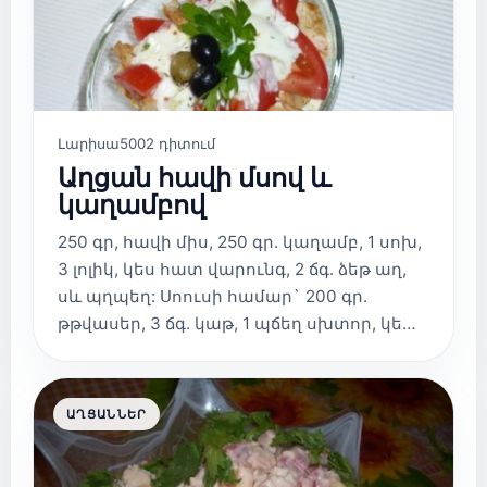
Լարիսա
5002 դիտում
Աղցան հավի մսով և
կաղամբով
250 գր, հավի միս, 250 գր. կաղամբ, 1 սոխ,
3 լոլիկ, կես հատ վարունգ, 2 ճգ. ձեթ աղ,
սև պղպեղ: Սոուսի համար` 200 գր.
թթվասեր, 3 ճգ. կաթ, 1 պճեղ սխտոր, կե…
ԱՂՑԱՆՆԵՐ