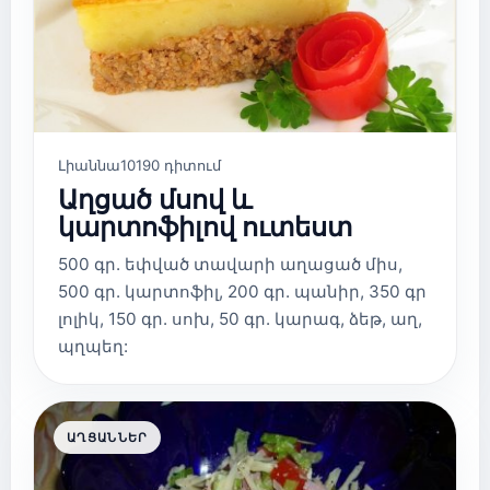
Լիաննա
10190 դիտում
Աղցած մսով և
կարտոֆիլով ուտեստ
500 գր. եփված տավարի աղացած միս,
500 գր. կարտոֆիլ, 200 գր. պանիր, 350 գր
լոլիկ, 150 գր. սոխ, 50 գր. կարագ, ձեթ, աղ,
պղպեղ:
ԱՂՑԱՆՆԵՐ