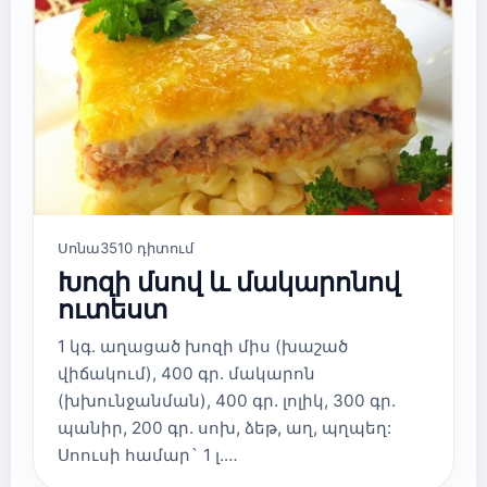
Սոնա
3510 դիտում
Խոզի մսով և մակարոնով
ուտեստ
1 կգ. աղացած խոզի միս (խաշած
վիճակում), 400 գր. մակարոն
(խխունջանման), 400 գր. լոլիկ, 300 գր.
պանիր, 200 գր. սոխ, ձեթ, աղ, պղպեղ:
Սոուսի համար` 1 լ.…