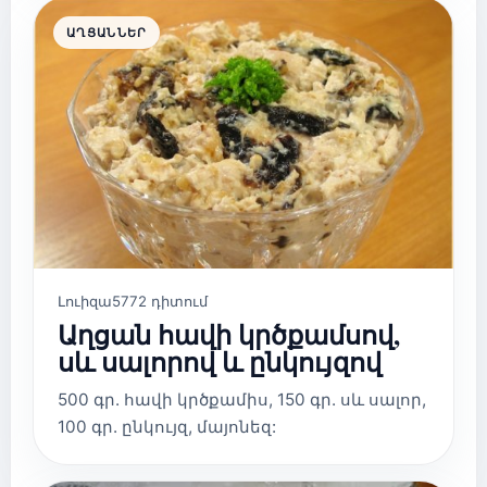
ԱՂՑԱՆՆԵՐ
Լուիզա
5772 դիտում
Աղցան հավի կրծքամսով,
սև սալորով և ընկույզով
500 գր. հավի կրծքամիս, 150 գր. սև սալոր,
100 գր. ընկույզ, մայոնեզ: