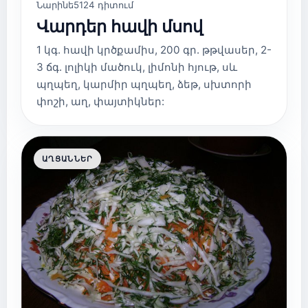
Նարինե
5124 դիտում
Վարդեր հավի մսով
1 կգ. հավի կրծքամիս, 200 գր. թթվասեր, 2-
3 ճգ. լոլիկի մածուկ, լիմոնի հյութ, սև
պղպեղ, կարմիր պղպեղ, ձեթ, սխտորի
փոշի, աղ, փայտիկներ:
ԱՂՑԱՆՆԵՐ