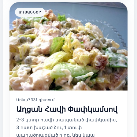
ԱՂՑԱՆՆԵՐ
Սոնա
7331 դիտում
Աղցան Հավի Փափկամսով
2-3 կտոր հավի տապակած փափկամիս,
3 հատ խաշած ձու, 1 տուփ
պահածոյացված ոլոռ, կես կապ