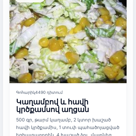
Գոհարիկ
4490 դիտում
Կաղամբով և հավի
կրծքամսով աղցան
500 գր, թարմ կաղամբ, 2 կտոր խաշած
հավի կրծքամիս, 1 տուփ պահածոյացված
եգիպտացորեն, 4 խաշած ձու, մայոնեզ,