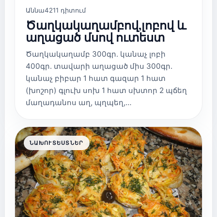
Աննա
4211 դիտում
Ծաղկակաղամբով,լոբով և
աղացած մսով ուտեստ
Ծաղկակաղամբ 300գր. կանաչ լոբի
400գր. տավարի աղացած միս 300գր.
կանաչ բիբար 1 հատ գազար 1 հատ
(խոշոր) գլուխ սոխ 1 հատ սխտոր 2 պճեղ
մաղադանոս աղ, պղպեղ,…
ՆԱԽՈՒՏԵՍՏՆԵՐ