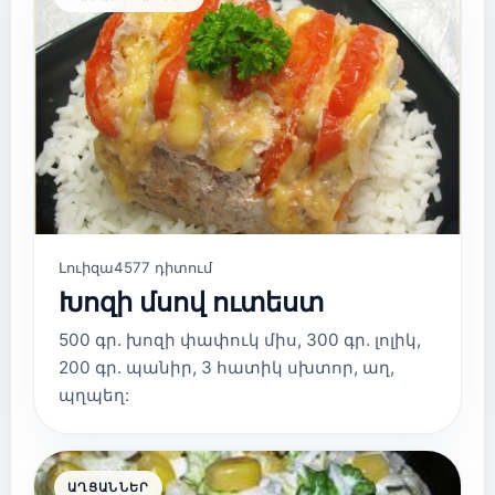
Լուիզա
4577 դիտում
Խոզի մսով ուտեստ
500 գր. խոզի փափուկ միս, 300 գր. լոլիկ,
200 գր. պանիր, 3 հատիկ սխտոր, աղ,
պղպեղ:
ԱՂՑԱՆՆԵՐ