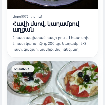
Լիդա
5075 դիտում
Հավի մսով, կաղամբով
աղցան
2 հատ ապխտած հավի բուդ, 1 հատ սոխ,
2 հատ կարտոֆիլ, 200 գր. կաղամբ, 2-3
հատ, գազար, սամիթ, մայոնեզ, աղ:
ԱՂՑԱՆՆԵՐ