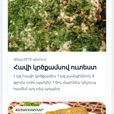
Աննա
3576 դիտում
Հավի կրծքամսով ուտեստ
1 կգ հավի կրծքամիս 1 կգ շամպինիոն 4
գլուխ սոխ պանիր 1 ձու մայոնես կեչուպ
համեմ աղ սեվ պղպեղ
ՃԱՇԱՏԵՍԱԿՆԵՐ