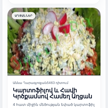
ԱՂՑԱՆՆԵՐ
Աննա Ղարագյոզյան
5463 դիտում
Կարտոֆիլով և Հավի
Կրծքամսով Համեղ Աղցան
4 հատ միջին մեծության եփած կարտոֆիլ