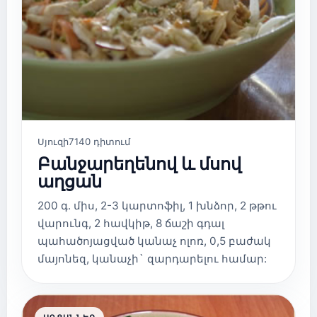
Սյուզի
7140 դիտում
Բանջարեղենով և մսով
աղցան
200 գ. միս, 2-3 կարտոֆիլ, 1 խնձոր, 2 թթու
վարունգ, 2 հավկիթ, 8 ճաշի գդալ
պահածոյացված կանաչ ոլոռ, 0,5 բաժակ
մայոնեզ, կանաչի` զարդարելու համար: