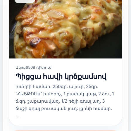
Ասյա
6508 դիտում
Պիցցա հավի կրծքամսով
խմորի համար. 250գր. ալյուր, 25գր.
“ՀԱՑԹՈՒԽ” խմորիչ, 1 բաժակ կաթ, 2 ձու, 1
ճ.գդ. շաքարավազ, 1/2 թեյի գդալ աղ, 3
ճաշի գդալ բուսական յուղ: լցոնի համար.
…