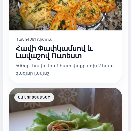
Դանի
4081 դիտում
Հավի Փափկամսով և
Լավաշով Ուտեստ
500գր. հավի միս 1 հատ փոքր սոխ 2 հատ
գազար լավաշ
ՆԱԽՈՒՏԵՍՏՆԵՐ