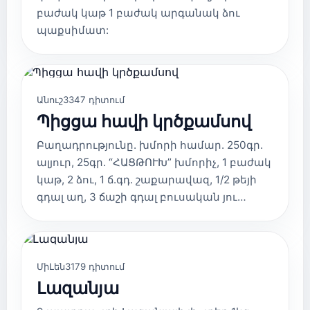
բաժակ կաթ 1 բաժակ արգանակ ձու
պաքսիմատ:
ՊԻՑՑԱ
Անուշ
3347 դիտում
Պիցցա հավի կրծքամսով
Բաղադրությունը. խմորի համար. 250գր.
ալյուր, 25գր. “ՀԱՑԹՈՒԽ” խմորիչ, 1 բաժակ
կաթ, 2 ձու, 1 ճ.գդ. շաքարավազ, 1/2 թեյի
գդալ աղ, 3 ճաշի գդալ բուսական յու…
ՃԱՇԱՏԵՍԱԿՆԵՐ
ՄիԼեն
3179 դիտում
Լազանյա