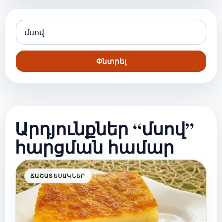
Փնտրել
Արդյունքներ “մսով”
հարցման համար
ՃԱՇԱՏԵՍԱԿՆԵՐ