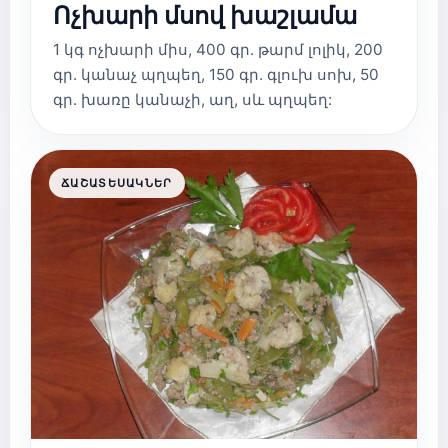
Ոչխարի մսով խաշլամա
1 կգ ոչխարի միս, 400 գր. թարմ լոլիկ, 200
գր. կանաչ պղպեղ, 150 գր. գլուխ սոխ, 50
գր. խառը կանաչի, աղ, սև պղպեղ:
ՃԱՇԱՏԵՍԱԿՆԵՐ