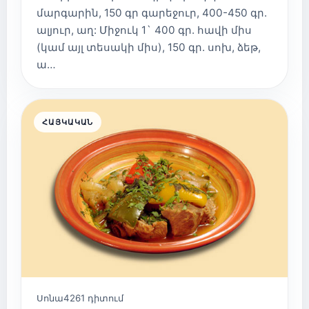
մարգարին, 150 գր գարեջուր, 400-450 գր.
ալյուր, աղ: Միջուկ 1` 400 գր. հավի միս
(կամ այլ տեսակի միս), 150 գր. սոխ, ձեթ,
ա…
ՀԱՅԿԱԿԱՆ
Սոնա
4261 դիտում