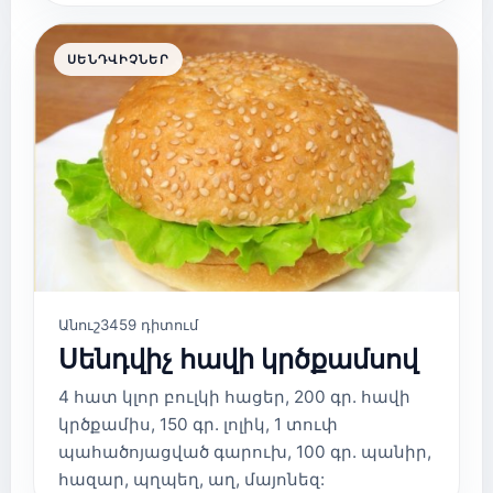
ՍԵՆԴՎԻՉՆԵՐ
Անուշ
3459 դիտում
Սենդվիչ հավի կրծքամսով
4 հատ կլոր բուլկի հացեր, 200 գր. հավի
կրծքամիս, 150 գր. լոլիկ, 1 տուփ
պահածոյացված գարուխ, 100 գր. պանիր,
հազար, պղպեղ, աղ, մայոնեզ: