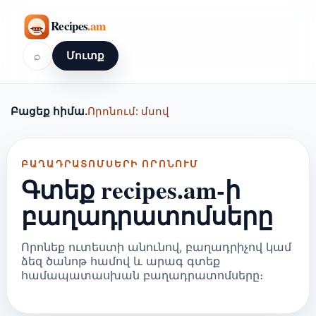
⌕
Մուտք
Բացեք հիմա.
Որոնում: մսով
ԲԱՂԱԴՐԱՏՈՄՍԵՐԻ ՈՐՈՆՈՒՄ
Գտեք recipes.am-ի
բաղադրատոմսերը
Որոնեք ուտեստի անունով, բաղադրիչով կամ
ձեզ ծանոթ համով և արագ գտեք
համապատասխան բաղադրատոմսերը։