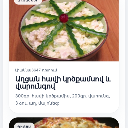
ԱՂՑԱՆՆԵՐ
Լիաննա
6647 դիտում
Աղցան հավի կրծքամսով և
վարունգով
300գր. հավի կրծքամիս, 200գր. վարունգ,
3 ձու, աղ, մայոնեզ:
ՊԻՑՑԱ