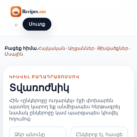
⌕
Մուտք
Բացեք հիմա.
Հայկական
•
Աղցաններ
•
Թխվածքներ
•
Մսային
ԿԻՍՎԵԼ ԲԱՂԱԴՐԱՏՈՄՍՈՎ
Տվառոժնիկ
Հին «ընկերոջը ուղարկել» էջի փոխարեն
այստեղ կարող եք անմիջապես հերթագրել
նամակ ընկերոջը կամ պարզապես կիսվել
հղումով։