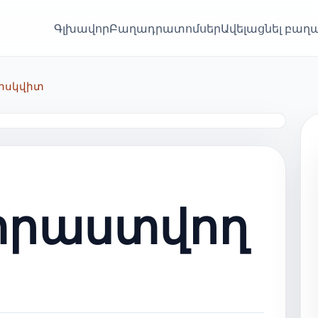
Գլխավոր
Բաղադրատոմսեր
Ավելացնել բա
իսկվիտ
տրաստվող