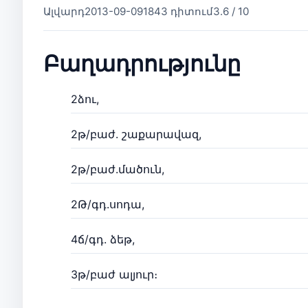
Ալվարդ
2013-09-09
1843 դիտում
3.6 / 10
Բաղադրությունը
2ձու,
2թ/բաժ. շաքարավազ,
2թ/բաժ.մածուն,
2Թ/գդ.սոդա,
4ճ/գդ. ձեթ,
3թ/բաժ ալյուր։