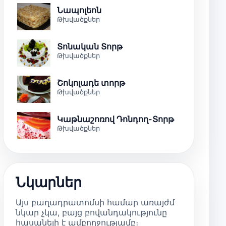
Նապոլեոն
Թխվածքներ
Տոնական Տորթ
Թխվածքներ
Շոկոլադե տորթ
Թխվածքներ
Կաթնաշոռով Դոնդող-Տորթ
Թխվածքներ
Նկարներ
Այս բաղադրատոմսի համար առայժմ
նկար չկա, բայց բովանդակությունը
հասանելի է ամբողջությամբ։