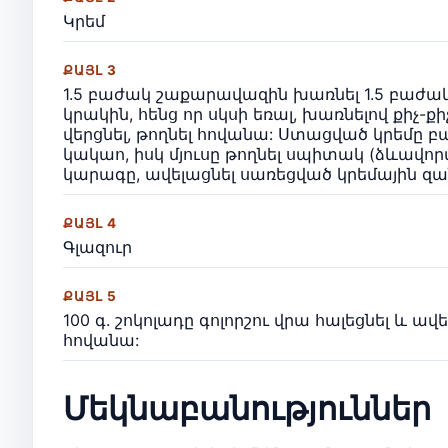
Կրեմ
ՔԱՅԼ 3
1.5 բաժակ շաքարավազին խառնել 1.5 բաժակ կ
կրակին, հենց որ սկսի եռալ, խառնելով քիչ-քի
վերցնել, թողնել հովանա: Ստացված կրեմը բ
կակաո, իսկ մյուսը թողնել սպիտակ (ձևավոր
կարագը, ավելացնել սառեցված կրեմային զա
ՔԱՅԼ 4
Գլազուր
ՔԱՅԼ 5
100 գ. շոկոլադը գոլորշու վրա հալեցնել և ավե
հովանա:
Մեկնաբանություններ