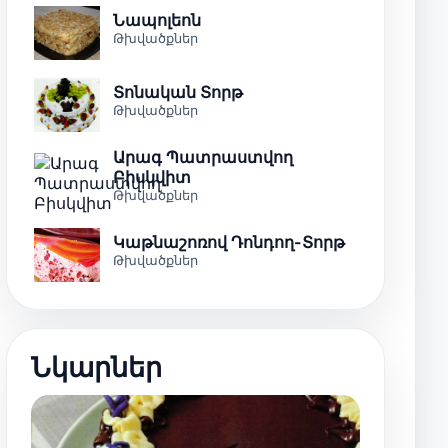
Նապոլեոն
Թխվածքներ
Տոնական Տորթ
Թխվածքներ
Արագ Պատրաստվող
Բիսկվիտ
Թխվածքներ
Կաթնաշոռով Դոնդող-Տորթ
Թխվածքներ
Նկարներ