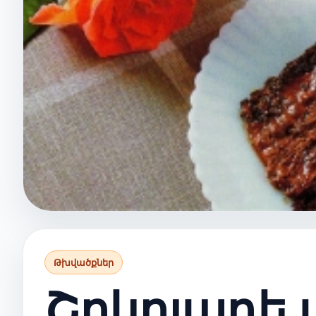
Թխվածքներ
Շոկոլադե