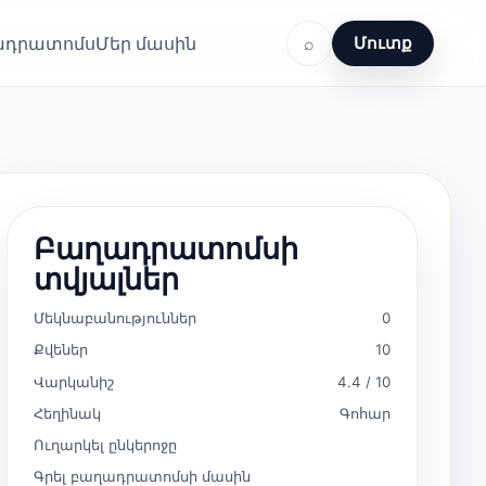
ղադրատոմս
Մեր մասին
⌕
Մուտք
Բաղադրատոմսի
տվյալներ
Մեկնաբանություններ
0
Քվեներ
10
Վարկանիշ
4.4 / 10
Հեղինակ
Գոհար
Ուղարկել ընկերոջը
Գրել բաղադրատոմսի մասին