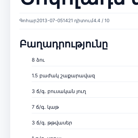
Գոհար
2013-07-05
1421 դիտում
4.4 / 10
Բաղադրությունը
8 ձու
1.5 բաժակ շաքարավազ
3 ճ/գ. բուսական յուղ
7 ճ/գ. կաթ
3 ճ/գ. թթվասեր