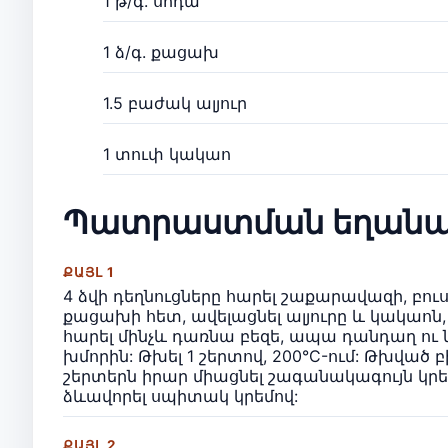
1 թ/գ. սոդա
1 ձ/գ. քացախ
1.5 բաժակ ալյուր
1 տուփ կակաո
Պատրաստման եղանա
ՔԱՅԼ 1
4 ձվի դեղնուցները հարել շաքարավազի, բուս
քացախի հետ, ավելացնել ալյուրը և կակաոն
հարել մինչև դառնա բեզե, ապա դանդաղ ու ն
խմորին: Թխել 1 շերտով, 200°C-ում: Թխված բ
շերտերն իրար միացնել շագանակագույն կրեմ
ձևավորել սպիտակ կրեմով:
ՔԱՅԼ 2