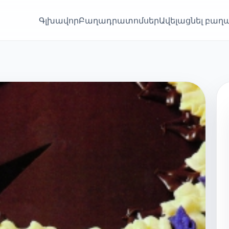
Գլխավոր
Բաղադրատոմսեր
Ավելացնել բա