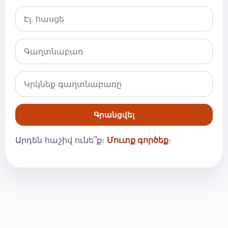
Գրանցվել
Արդեն հաշիվ ունե՞ք։
Մուտք գործեք
։