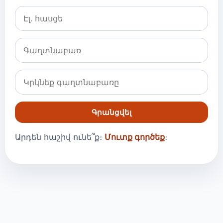
Գրանցվել
Արդեն հաշիվ ունե՞ք։
Մուտք գործեք
։