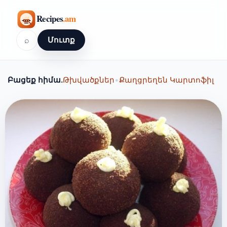
⌕
Մուտք
Բացեք հիմա.
Թխվածքներ
•
Քաղցրեղեն Կարտոֆիլ