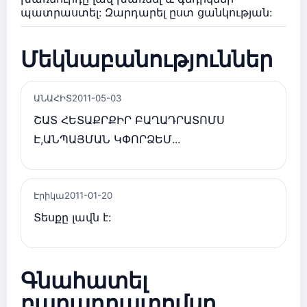
պատրաստել: Զարդարել ըստ ցանկության:
Մեկնաբանություններ
ԱՆԱՀԻՏ
2011-05-03
ՇԱՏ ՀԵՏԱՔՐՔԻՐ ԲԱՂԱԴՐԱՏՈՄՍ
Է,ԱՆՊԱՅՄԱՆ ԿՓՈՐՁԵՄ...
Էրիկա
2011-01-20
Տեսքը լավն է:
Գնահատել
բաղադրատոմսը