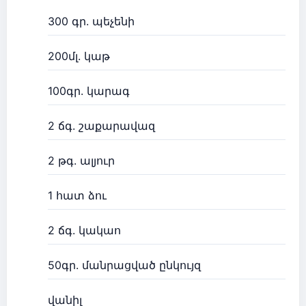
300 գր. պեչենի
200մլ. կաթ
100գր. կարագ
2 ճգ. շաքարավազ
2 թգ. ալյուր
1 հատ ձու
2 ճգ. կակաո
50գր. մանրացված ընկույզ
վանիլ