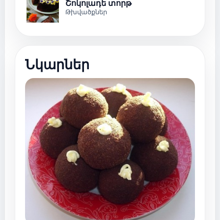
Շոկոլադե տորթ
Թխվածքներ
Նկարներ