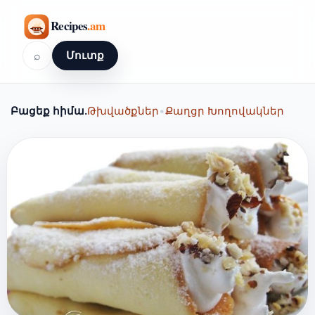
⌕
Մուտք
Բացեք հիմա.
Թխվածքներ
•
Քաղցր Խողովակներ