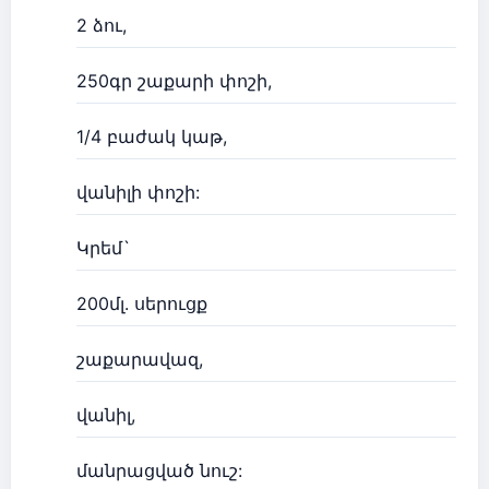
2 ձու,
250գր շաքարի փոշի,
1/4 բաժակ կաթ,
վանիլի փոշի:
Կրեմ`
200մլ. սերուցք
շաքարավազ,
վանիլ,
մանրացված նուշ: