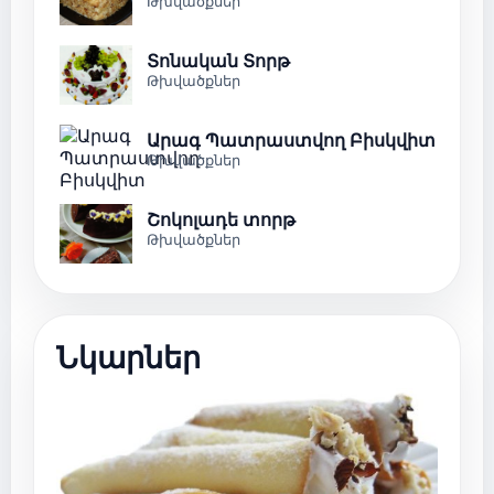
Թխվածքներ
Տոնական Տորթ
Թխվածքներ
Արագ Պատրաստվող Բիսկվիտ
Թխվածքներ
Շոկոլադե տորթ
Թխվածքներ
Նկարներ