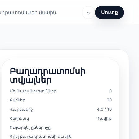
ղադրատոմս
Մեր մասին
⌕
Մուտք
Բաղադրատոմսի
տվյալներ
Մեկնաբանություններ
0
Քվեներ
30
Վարկանիշ
4.0 / 10
Հեղինակ
Դավիթ
Ուղարկել ընկերոջը
Գրել բաղադրատոմսի մասին