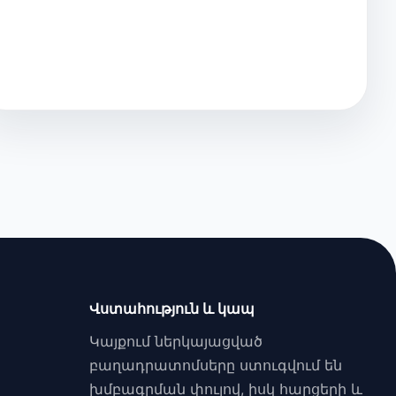
Վստահություն և կապ
Կայքում ներկայացված
բաղադրատոմսերը ստուգվում են
խմբագրման փուլով, իսկ հարցերի և