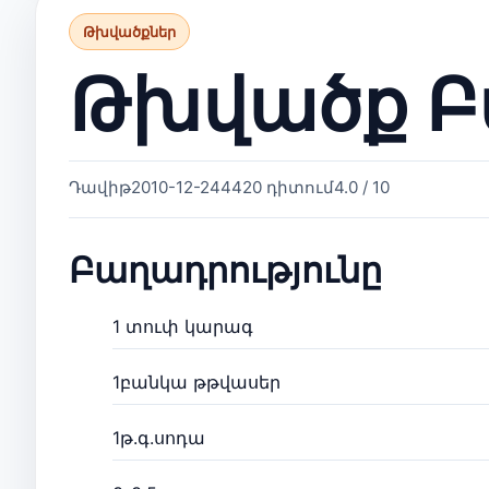
Թխվածքներ
Թխվածք 
Դավիթ
2010-12-24
4420 դիտում
4.0 / 10
Բաղադրությունը
1 տուփ կարագ
1բանկա թթվասեր
1թ.գ.սոդա