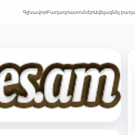
Գլխավոր
Բաղադրատոմսեր
Ավելացնել բա