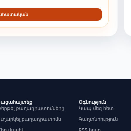
նահատական
Բացահայտեք
Օգնություն
Թերթել բաղադրատոմսերը
Կապ մեզ հետ
Ուղարկել բաղադրատոմս
Գաղտնիություն
Մեր մասին
RSS հոսք