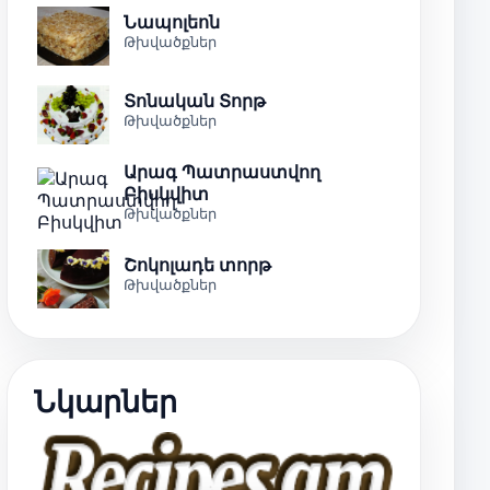
Նապոլեոն
Թխվածքներ
Տոնական Տորթ
Թխվածքներ
Արագ Պատրաստվող
Բիսկվիտ
Թխվածքներ
Շոկոլադե տորթ
Թխվածքներ
Նկարներ