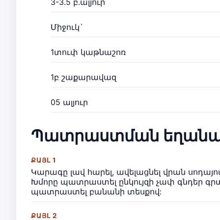
3-3.5 բ.ալյուր
Միջուկ`
1տուփ կաթնաշոռ
1բ շաքարավազ
05 ալյուր
Պատրաստման եղանա
ՔԱՅԼ 1
Կարագը լավ հարել, ավելացնել վրան սոդայ
Խմորը պատրաստել ընկույզի չափ գնդեր գրտ
պատրաստել բանանի տեսքով:
ՔԱՅԼ 2