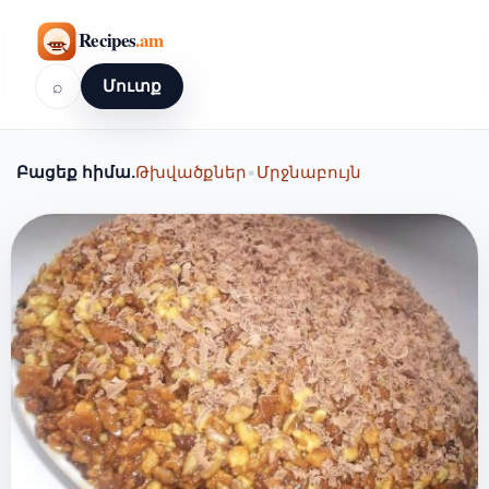
⌕
Մուտք
Բացեք հիմա.
Թխվածքներ
•
Մրջնաբույն