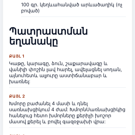
100 գր. կեղևահանված արևածաղիկ (ոչ
բոված)
Պատրաստման
եղանակը
ՔԱՅԼ 1
Կաթը, կարագը, ձուն, շաքարավազը և
վանիլի փոշին լավ հարել, ավելացնել սոդան,
այնուհետև ալյուրը աստիճանաբար և
խառնել:
ՔԱՅԼ 2
Խմորը բաժանել 4 մասի և դնել
սառնախցիկում 4 ժամ: ԽմորնՍառնախցիկից
հանելուց հետո խմորները քերիչի խոշոր
մասով քերել և բովել գազօջախի վրա: