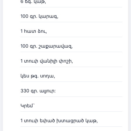
6 ճգ. կաթ,
100 գր. կարագ,
1 հատ ձու,
100 գր. շաքարավազ,
1 տուփ վանիլի փոշի,
կես թգ. սոդա,
330 գր. ալյուր:
Կրեմ`
1 տուփ եփած խտացրած կաթ,