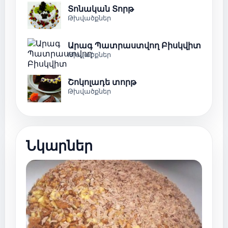
Տոնական Տորթ
Թխվածքներ
Արագ Պատրաստվող Բիսկվիտ
Թխվածքներ
Շոկոլադե տորթ
Թխվածքներ
Նկարներ