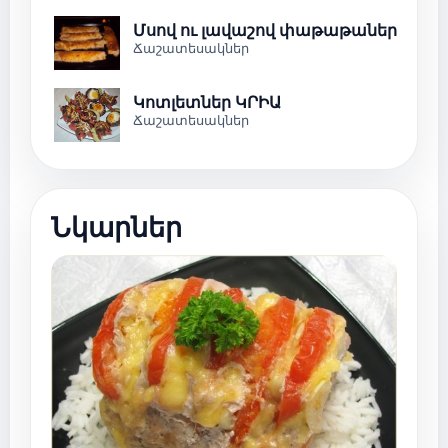
Մսով ու լավաշով փաթաթաներ
Ճաշատեսակներ
Կոտլետներ ԿՐԻԱ
Ճաշատեսակներ
Նկարներ