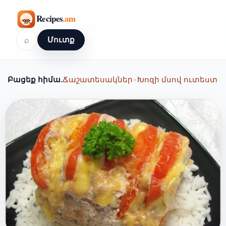
⌕
Մուտք
Բացեք հիմա.
Ճաշատեսակներ
•
Խոզի մսով ուտեստ