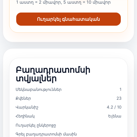
1 աստղ = 2 միավոր, 5 աստղ = 10 միավոր
Ուղարկել գնահատական
Բաղադրատոմսի
տվյալներ
Մեկնաբանություններ
1
Քվեներ
23
Վարկանիշ
4.2 / 10
Հեղինակ
Ելենա
Ուղարկել ընկերոջը
Գրել բաղադրատոմսի մասին