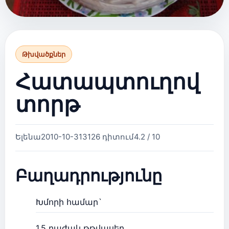
Թխվածքներ
Հատապտուղով
տորթ
Ելենա
2010-10-31
3126 դիտում
4.2 / 10
Բաղադրությունը
Խմորի համար`
1.5 բաժակ թթվասեր,