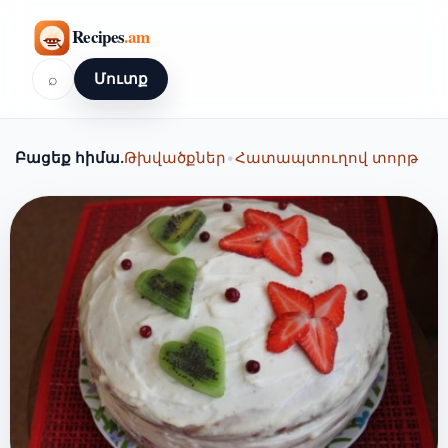
⌕
Մուտք
Բացեք հիմա.
Թխվածքներ
•
Հատապտուղով տորթ