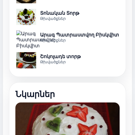
Տոնական Տորթ
Թխվածքներ
Արագ Պատրաստվող Բիսկվիտ
Թխվածքներ
Շոկոլադե տորթ
Թխվածքներ
Նկարներ