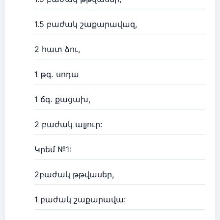
1.5 բաժակ շաքարավազ,
2 հատ ձու,
1 թգ. սոդա
1 ճգ. քացախ,
2 բաժակ ալյուր:
Կրեմ №1:
2բաժակ թթվասեր,
1 բաժակ շաքարավա: