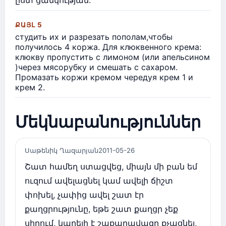
ՔԱՅԼ 5
студить их и разрезать пополам,чтобы
получилось 4 коржа. Для клюквенного крема:
клюкву пропустить с лимоном (или апельсином
)через мясорубку и смешать с сахаром.
Промазать коржи кремом чередуя крем 1 и
крем 2.
Մեկնաբանություններ
Սաթենիկ Ղազարյան
2011-05-26
Շատ համեղ ստացվեց, միայն մի բան եմ
ուզում ավելացնել կամ ավելի ճիշտ
փոխել, չափից ավել շատ էր
քաղցրությունը, եթե շատ քաղցր չեք
սիրում, կարելի է շաքարավազը քչացնել,