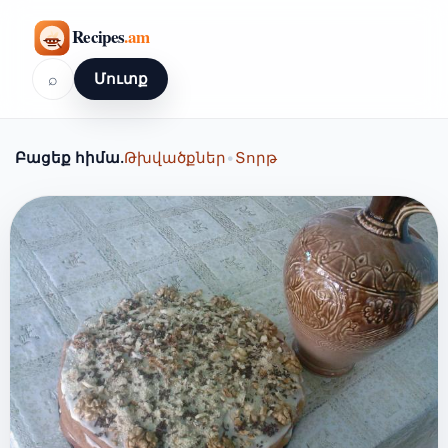
⌕
Մուտք
Բացեք հիմա.
Թխվածքներ
•
Տորթ