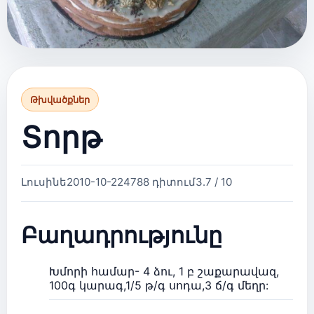
Թխվածքներ
Տորթ
Լուսինե
2010-10-22
4788 դիտում
3.7 / 10
Բաղադրությունը
Խմորի համար- 4 ձու, 1 բ շաքարավազ,
100գ կարագ,1/5 թ/գ սոդա,3 ճ/գ մեղր: