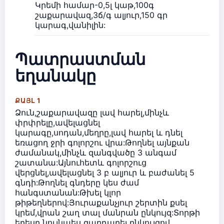
Կրեմի համար-0,5լ կաթ,100գ
շաքարավազ,3ճ/գ ալյուր,150 գր
կարագ,վանիլին:
Պատրաստման
եղանակը
ՔԱՅԼ 1
Ձուն,շաքարավազը լավ հարել,մինչև
փրփրելը,ավելացնել
կարագը,սոդան,մեղրը,լավ հարել և դնել
եռացող ջրի գոլորշու վրա:Թողնել այնքան
ժամանակ,մինչև զանգվածը 3 անգամ
շատանա:Այնուհետև գոլորշուց
վերցնել,ավելացնել 3 բ ալյուր և բաժանել 5
գնդի:Թողնել գնդերը կես ժամ
հանգստանան:Թխել կլոր
թիթեղներով:Յուրաքանչյուր շերտին քսել
կրեմ,վրան շաղ տալ մանրան ընկույզ:Տորթի
երեսը նույնպես զարդարել ընկույզով...