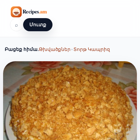
⌕
Մուտք
Բացեք հիմա.
Թխվածքներ
•
Տորթ Կապրիզ