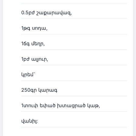
0.5բժ շաքարավազ,
1թգ սոդա,
1ճգ մեղր,
1բժ ալյուր,
կրեմ`
250գր կարագ
1տուփ եփած խտացրած կաթ,
վանիլ: