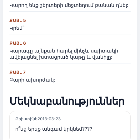
Կարող ենք շերտերի մեջտեղում բանան դնել:
ՔԱՅԼ 5
Կրեմ`
ՔԱՅԼ 6
Կարագը այնքան հարել մինչև սպիտակի
ավելացնել խտացրած կաթը և վանիլը:
ՔԱՅԼ 7
Բարի ախորժակ:
Մեկնաբանություններ
Քրիստինե
2013-03-23
ո՞նց երեք անգամ կրկնեմ????