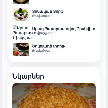
Տոնական Տորթ
Թխվածքներ
Արագ Պատրաստվող Բիսկվիտ
Թխվածքներ
Շոկոլադե տորթ
Թխվածքներ
Նկարներ