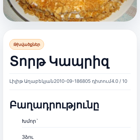
Թխվածքներ
Տորթ Կապրիզ
Լիլիթ Աղաբեկյան
2010-09-18
6805 դիտում
4.0 / 10
Բաղադրությունը
Խմոր`
3ձու