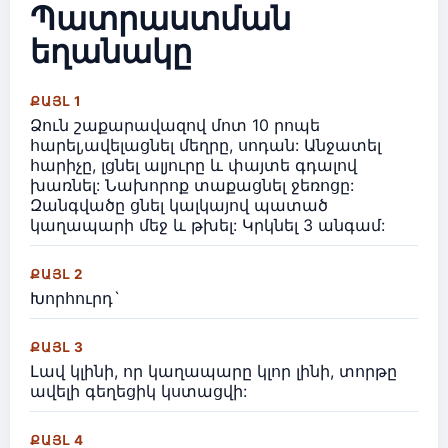
Պատրաստման
եղանակը
ՔԱՅԼ 1
Ձուն շաքարավազով մոտ 10 րոպե
հարել,ավելացնել մեղրը, սոդան: Անջատել
հարիչը, լցնել ալյուրը և փայտե գդալով
խառնել: Նախորոք տաքացնել ջեռոցը:
Զանգվածը ցնել կալկայով պատած
կաղապարի մեջ և թխել: Կրկնել 3 անգամ:
ՔԱՅԼ 2
Խորհուրդ`
ՔԱՅԼ 3
Լավ կլինի, որ կաղապարը կլոր լինի, տորթը
ավելի գեղեցիկ կստացվի:
ՔԱՅԼ 4