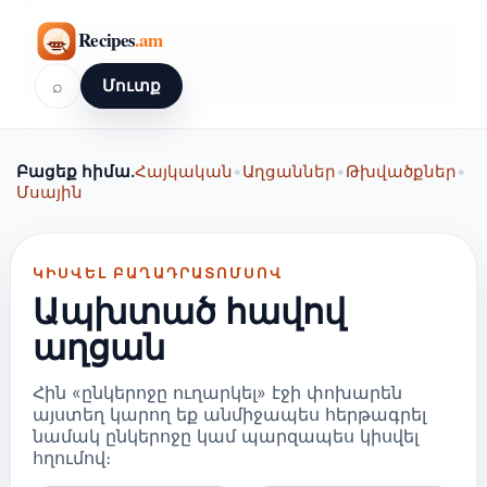
⌕
Մուտք
Բացեք հիմա.
Հայկական
•
Աղցաններ
•
Թխվածքներ
•
Մսային
ԿԻՍՎԵԼ ԲԱՂԱԴՐԱՏՈՄՍՈՎ
Ապխտած հավով
աղցան
Հին «ընկերոջը ուղարկել» էջի փոխարեն
այստեղ կարող եք անմիջապես հերթագրել
նամակ ընկերոջը կամ պարզապես կիսվել
հղումով։