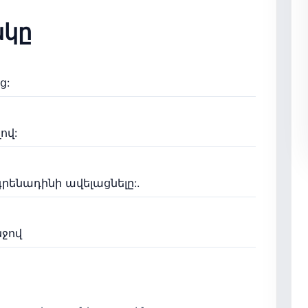
կը
ց:
ով:
րենադինի ավելացնելը:.
նջով