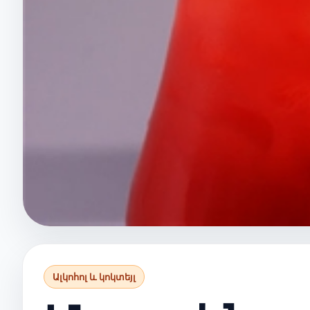
Ալկոհոլ և կոկտեյլ