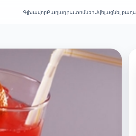
Գլխավոր
Բաղադրատոմսեր
Ավելացնել բա