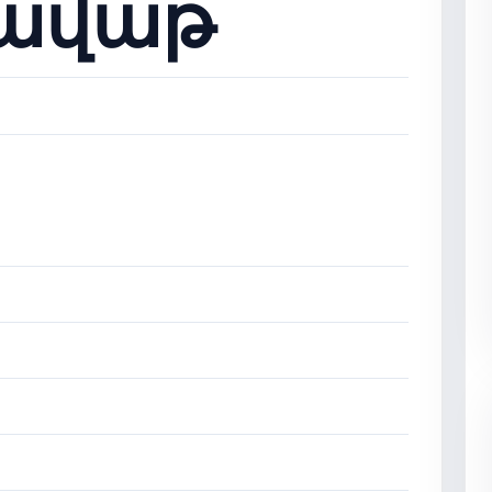
գավաթ