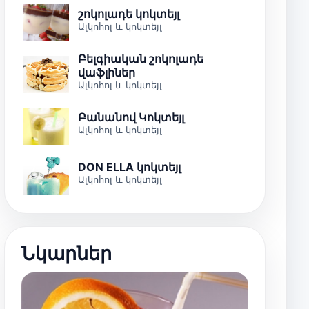
շոկոլադե կոկտեյլ
Ալկոհոլ և կոկտեյլ
Բելգիական շոկոլադե
վաֆլիներ
Ալկոհոլ և կոկտեյլ
Բանանով Կոկտեյլ
Ալկոհոլ և կոկտեյլ
DON ELLA կոկտեյլ
Ալկոհոլ և կոկտեյլ
Նկարներ