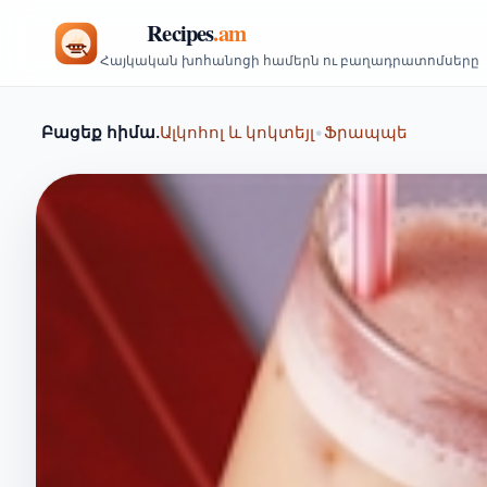
Հայկական խոհանոցի համերն ու բաղադրատոմսերը
Բացեք հիմա.
Ալկոհոլ և կոկտեյլ
•
Ֆրապպե