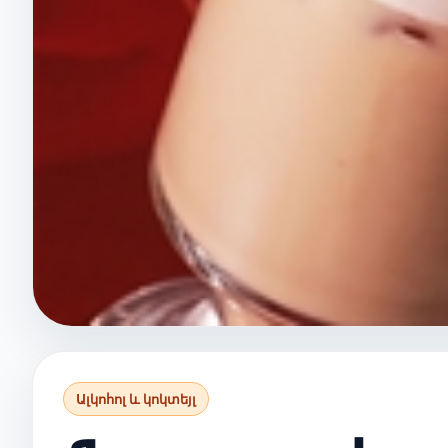
Ալկոհոլ և կոկտեյլ