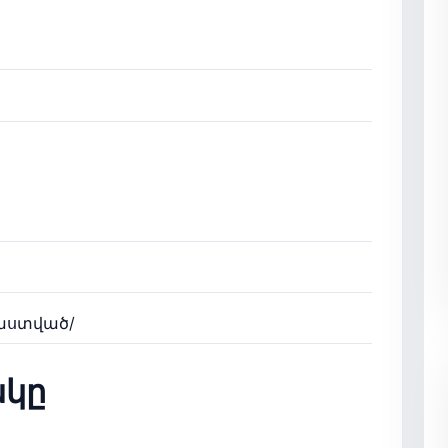
րաստված/
կը