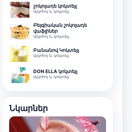
շոկոլադե կոկտեյլ
Ալկոհոլ և կոկտեյլ
Բելգիական շոկոլադե
վաֆլիներ
Ալկոհոլ և կոկտեյլ
Բանանով Կոկտեյլ
Ալկոհոլ և կոկտեյլ
DON ELLA կոկտեյլ
Ալկոհոլ և կոկտեյլ
Նկարներ