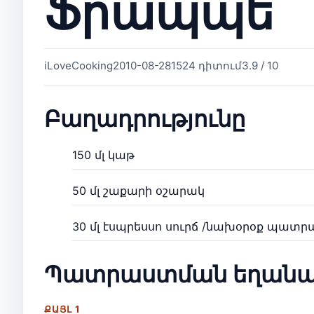
Ֆրապպե
iLoveCooking
2010-08-28
1524 դիտում
3.9 / 10
Բաղադրությունը
150 մլ կաթ
50 մլ շաքարի օշարակ
30 մլ էսպրեսսո սուրճ /նախօրօք պատ
Պատրաստման եղանա
ՔԱՅԼ 1