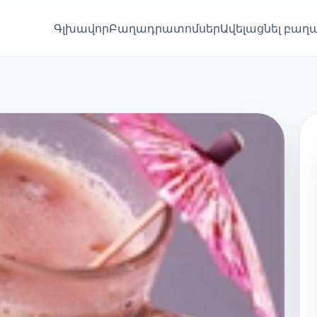
Գլխավոր
Բաղադրատոմսեր
Ավելացնել բա