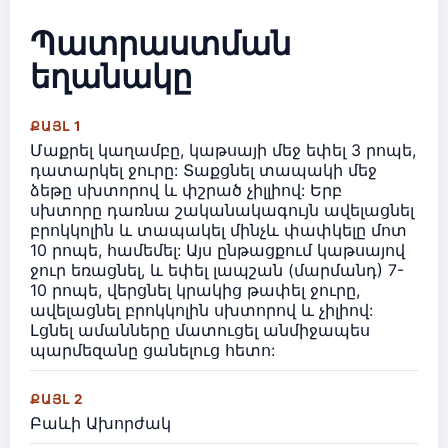
Պատրաստման
եղանակը
ՔԱՅԼ 1
Մաքրել կաղամբը, կաթսայի մեջ եփել 3 րոպե,
դատարկել ջուրը: Տաքցնել տապակի մեջ
ձեթը սխտորով և փշրած չիլլիով: Երբ
սխտորը դառնա շականակագույն ավելացնել
բրոկկոլին և տապակել մինչև փափկելը մոտ
10 րոպե, համեմել: Այս ընթացքում կաթսայով
ջուր եռացնել, և եփել լապշան (մարմանդ) 7-
10 րոպե, վերցնել կրակից թափել ջուրը,
ավելացնել բրոկկոլին սխտորով և չիլիով:
Լցնել ամանները մատուցել անմիջապես
պարմեզանը ցանելուց հետո:
ՔԱՅԼ 2
Բաևի Ախորժակ