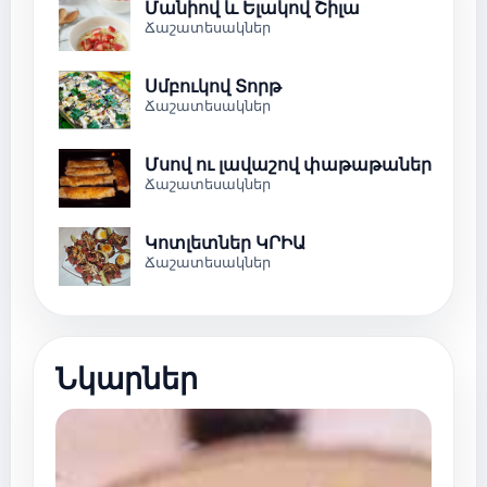
Մանիով և Ելակով Շիլա
Ճաշատեսակներ
Սմբուկով Տորթ
Ճաշատեսակներ
Մսով ու լավաշով փաթաթաներ
Ճաշատեսակներ
Կոտլետներ ԿՐԻԱ
Ճաշատեսակներ
Նկարներ