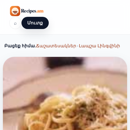
⌕
Մուտք
Բացեք հիմա.
Ճաշատեսակներ
•
Լապշա Լինգվինի