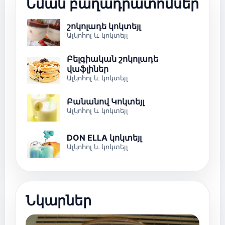
Նման բաղադրատոմսեր
շոկոլադե կոկտեյլ
Ալկոհոլ և կոկտեյլ
Բելգիական շոկոլադե
վաֆլիներ
Ալկոհոլ և կոկտեյլ
Բանանով Կոկտեյլ
Ալկոհոլ և կոկտեյլ
DON ELLA կոկտեյլ
Ալկոհոլ և կոկտեյլ
Նկարներ