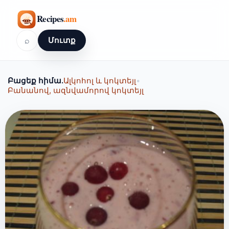
⌕
Մուտք
Բացեք հիմա.
Ալկոհոլ և կոկտեյլ
•
Բանանով, ազնվամորով կոկտեյլ