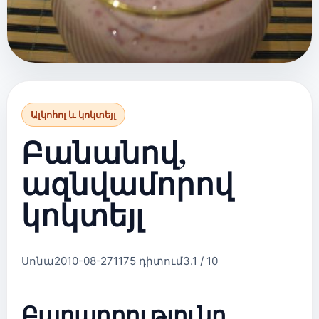
Ալկոհոլ և կոկտեյլ
Բանանով,
ազնվամորով
կոկտեյլ
Սոնա
2010-08-27
1175 դիտում
3.1 / 10
Բաղադրությունը