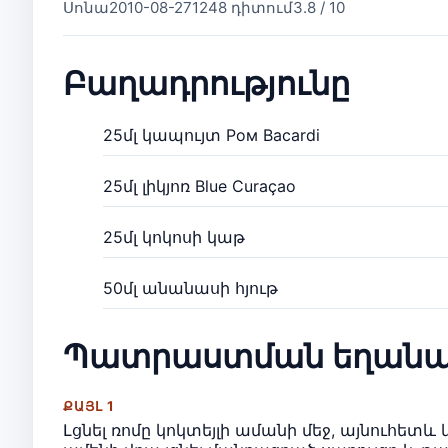
Սոնա
2010-08-27
1248 դիտում
3.8 / 10
Բաղադրությունը
25մլ կապույտ Ром Bacardi
25մլ լիկյոռ Blue Curaçao
25մլ կոկոսի կաթ
50մլ անանասի հյութ
Պատրաստման եղանա
ՔԱՅԼ 1
Լցնել ռոմը կոկտեյլի ամանի մեջ, այնուհետև