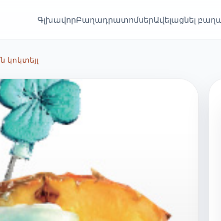
Գլխավոր
Բաղադրատոմսեր
Ավելացնել բա
 կոկտեյլ