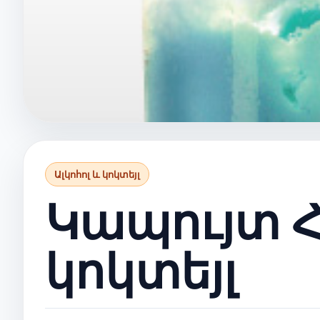
Ալկոհոլ և կոկտեյլ
Կապույտ 
կոկտեյլ