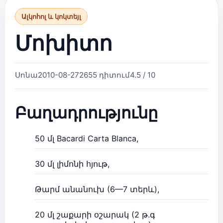
Ալկոհոլ և կոկտեյլ
Մոխիտո
Սոնա
2010-08-27
2655 դիտում
4.5 / 10
Բաղադրությունը
50 մլ Bacardi Carta Blanca,
30 մլ լիմոնի հյութ,
Թարմ անանուխ (6—7 տերև),
20 մլ շաքարի օշարակ (2 թ.գ