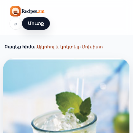
⌕
Մուտք
Բացեք հիմա.
Ալկոհոլ և կոկտեյլ
•
Մոխիտո