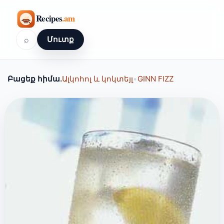
⌕
Մուտք
Բացեք հիմա.
Ալկոհոլ և կոկտեյլ
•
GINN FIZZ