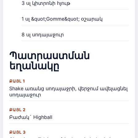
3 սլ կիտրոնի հյութ
1 սլ &quot;Gomme&quot; օշարակ
8 սլ սոդայաջուր
Պատրաստման
եղանակը
ՔԱՅԼ 1
Shake առանց սոդայաջրի, վերջում ավելացնել
սոդայաջուր
ՔԱՅԼ 2
Բաժակ` Highball
ՔԱՅԼ 3