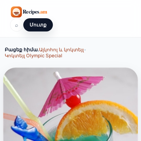
⌕
Մուտք
Բացեք հիմա.
Ալկոհոլ և կոկտեյլ
•
Կոկտեյլ Olympic Special