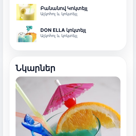
Բանանով Կոկտեյլ
Ալկոհոլ և կոկտեյլ
DON ELLA կոկտեյլ
Ալկոհոլ և կոկտեյլ
Նկարներ