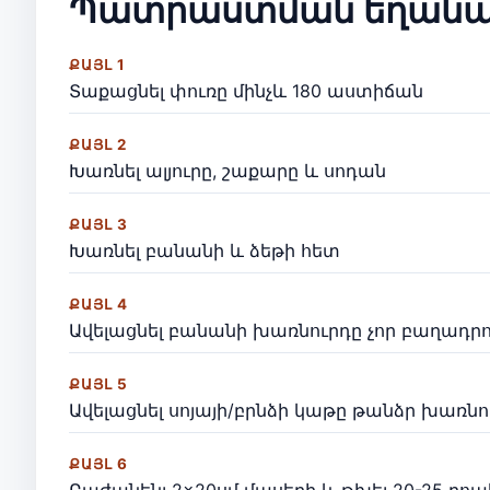
Պատրաստման եղանա
ՔԱՅԼ 1
Տաքացնել փուռը մինչև 180 աստիճան
ՔԱՅԼ 2
Խառնել ալյուրը, շաքարը և սոդան
ՔԱՅԼ 3
Խառնել բանանի և ձեթի հետ
ՔԱՅԼ 4
Ավելացնել բանանի խառնուրդը չոր բաղադր
ՔԱՅԼ 5
Ավելացնել սոյայի/բրնձի կաթը թանձր խառն
ՔԱՅԼ 6