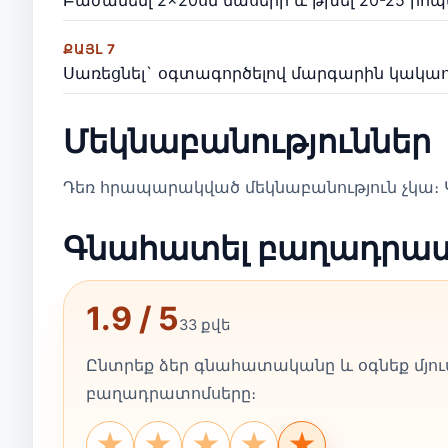
Բաժանենլ 2×20սմ մասերի և թխել 20-25 րոպ
ՔԱՅԼ 7
Սառեցնել` օգտագործելով մարգարին կակաո
Մեկնաբանություններ
Դեռ հրապարակված մեկնաբանություն չկա։ Կ
Գնահատել բաղադրա
1.9 / 5
33 քվե
Ընտրեք ձեր գնահատականը և օգնեք մյուս
բաղադրատոմսերը։
★
★
★
★
★