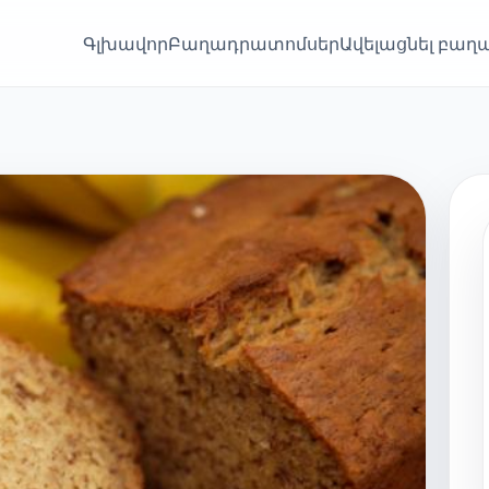
Գլխավոր
Բաղադրատոմսեր
Ավելացնել բա