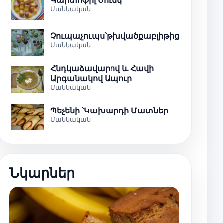
Կարտոֆիլ Սունկ
Մանկական
Չուպաչուպս՝թխվածքաբլիթից
Մանկական
Հնդկաձավարով և Հավի
Արգանակով Ապուր
Մանկական
Պեչենի ՝Կախարդի Մատներ
Մանկական
Նկարներ