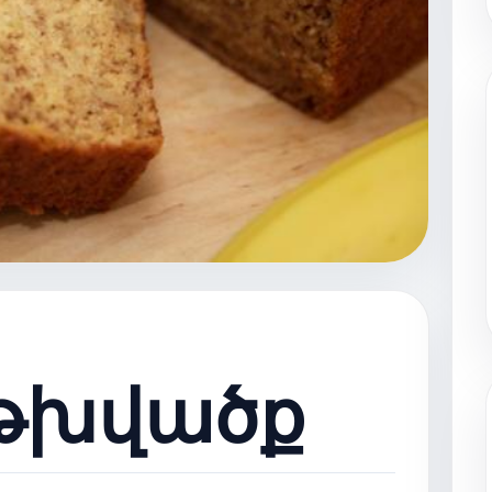
թխվածք