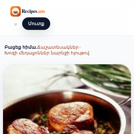
⌕
Մուտք
Բացեք հիմա.
Ճաշատեսակներ
•
Խոզի մեդալյոններ նարնջի հյութով