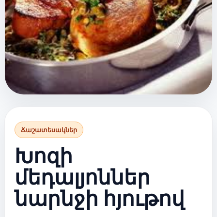
Ճաշատեսակներ
Խոզի
մեդալյոններ
նարնջի հյութով