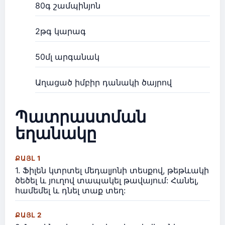
80գ շամպինյոն
2թգ կարագ
50մլ արգանակ
Աղացած իմբիր դանակի ծայրով
Պատրաստման
եղանակը
ՔԱՅԼ 1
1. Ֆիլեն կտրտել մեդալյոնի տեսքով, թեթևակի
ծեծել և յուղով տապակել թավայում: Հանել,
համեմել և դնել տաք տեղ:
ՔԱՅԼ 2