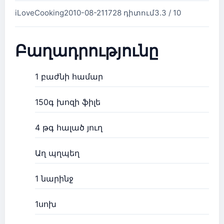
iLoveCooking
2010-08-21
1728 դիտում
3.3 / 10
Բաղադրությունը
1 բաժնի համար
150գ խոզի ֆիլե
4 թգ հալած յուղ
Աղ պղպեղ
1 նարինջ
1սոխ