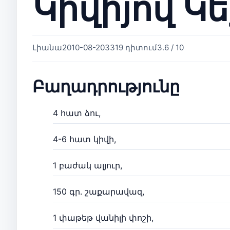
Կիվիյով Կ
Լիանա
2010-08-20
3319 դիտում
3.6 / 10
Բաղադրությունը
4 հատ ձու,
4-6 հատ կիվի,
1 բաժակ ալյուր,
150 գր. շաքարավազ,
1 փաթեթ վանիլի փոշի,