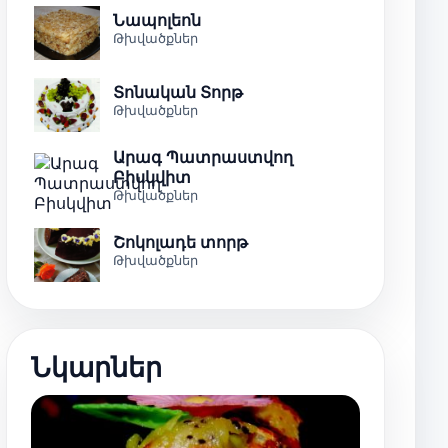
Նապոլեոն
Թխվածքներ
Տոնական Տորթ
Թխվածքներ
Արագ Պատրաստվող
Բիսկվիտ
Թխվածքներ
Շոկոլադե տորթ
Թխվածքներ
Նկարներ