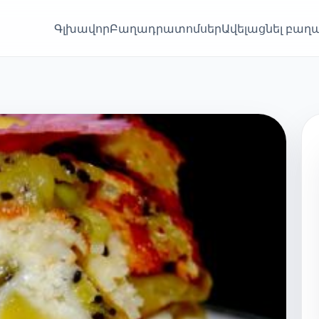
Գլխավոր
Բաղադրատոմսեր
Ավելացնել բա