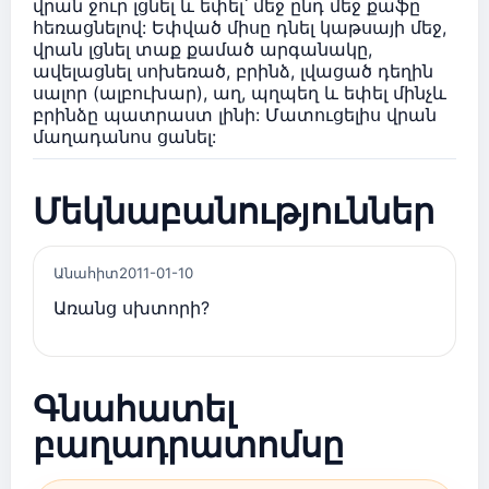
վրան ջուր լցնել և եփել՝ մեջ ընդ մեջ քաֆը
հեռացնելով: Եփված միսը դնել կաթսայի մեջ,
վրան լցնել տաք քամած արգանակը,
ավելացնել սոխեռած, բրինձ, լվացած դեղին
սալոր (ալբուխար), աղ, պղպեղ և եփել մինչև
բրինձը պատրաստ լինի: Մատուցելիս վրան
մաղադանոս ցանել:
Մեկնաբանություններ
Անահիտ
2011-01-10
Առանց սխտորի?
Գնահատել
բաղադրատոմսը