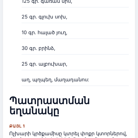
125 գր. գառան միս,
25 գր. գլուխ սոխ,
10 գր. հալած յուղ,
30 գր. բրինձ,
25 գր. ալբուխար,
աղ, պղպեղ, մաղադանոս:
Պատրաստման
եղանակը
ՔԱՅԼ 1
Ոչխարի կրծքամիսը կտրել փոքր կտորներով,