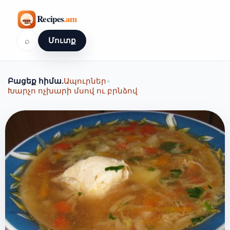
⌕
Մուտք
Բացեք հիմա.
Ապուրներ
•
Խարչո ոչխարի մսով ու բրնձով