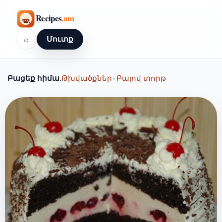
⌕
Մուտք
Բացեք հիմա.
Թխվածքներ
•
Բալով տորթ