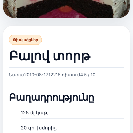
Թխվածքներ
Բալով տորթ
Նառա
2010-08-17
12215 դիտում
4.5 / 10
Բաղադրությունը
125 մլ կաթ,
20 գր. խմորիչ,