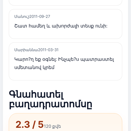
Մանուշ
2011-09-27
Շատ համեղ և ախորժալի տեսք ունի:
Մարիաննա
2011-03-31
Կարո?ղ եք օգնել: Ինչպե?ս պատրաստել
սմետանով կրեմ
Գնահատել
բաղադրատոմսը
2.3 / 5
120 քվե