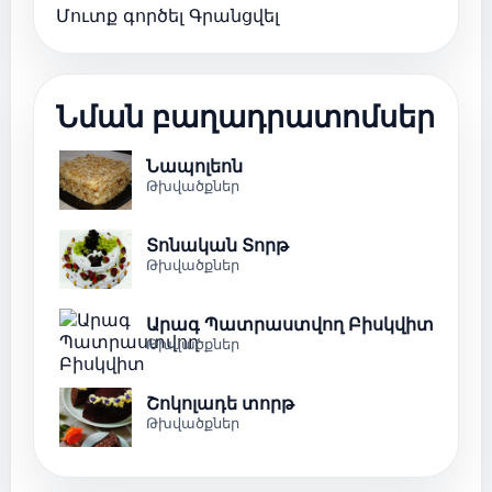
Մուտք գործել
Գրանցվել
Նման բաղադրատոմսեր
Նապոլեոն
Թխվածքներ
Տոնական Տորթ
Թխվածքներ
Արագ Պատրաստվող Բիսկվիտ
Թխվածքներ
Շոկոլադե տորթ
Թխվածքներ