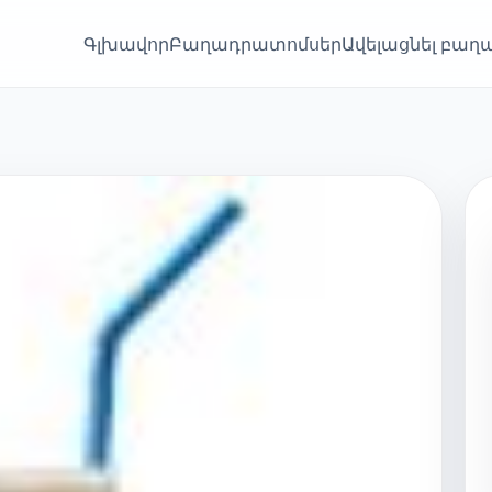
Գլխավոր
Բաղադրատոմսեր
Ավելացնել բա