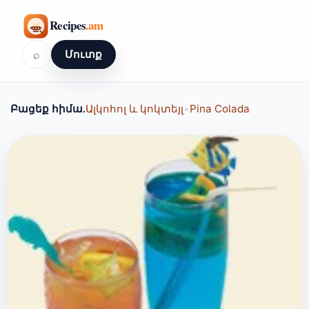
⌕
Մուտք
Բացեք հիմա.
Ալկոհոլ և կոկտեյլ
•
Pina Colada