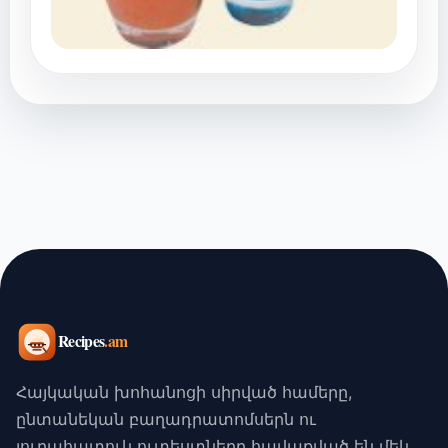
Հայկական խոհանոցի սիրված համերը,
ընտանեկան բաղադրատոմսերն ու
յուրահատուկ ուտեստները հավաքված են մեկ