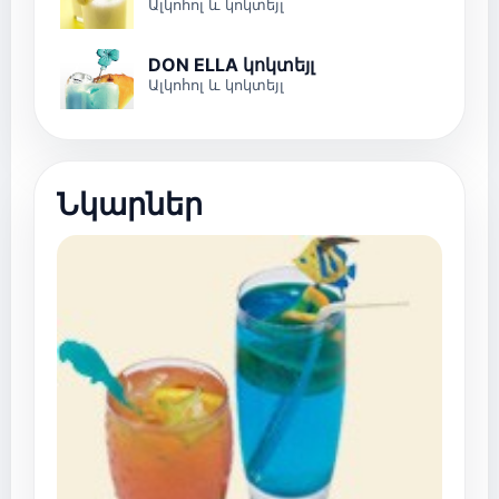
Ալկոհոլ և կոկտեյլ
DON ELLA կոկտեյլ
Ալկոհոլ և կոկտեյլ
Նկարներ