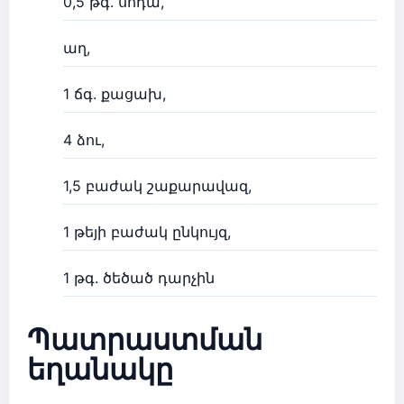
0,5 թգ. սոդա,
աղ,
1 ճգ. քացախ,
4 ձու,
1,5 բաժակ շաքարավազ,
1 թեյի բաժակ ընկույզ,
1 թգ. ծեծած դարչին
Պատրաստման
եղանակը