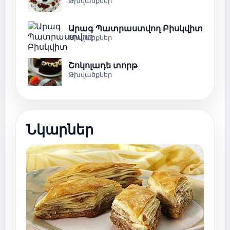
Թխվածքներ
Արագ Պատրաստվող Բիսկվիտ
Թխվածքներ
Շոկոլադե տորթ
Թխվածքներ
Նկարներ