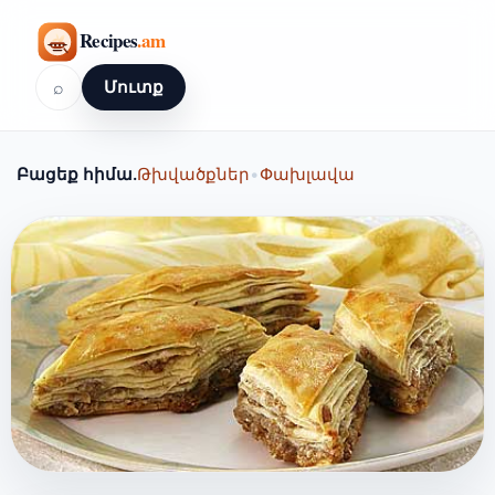
⌕
Մուտք
Բացեք հիմա.
Թխվածքներ
•
Փախլավա