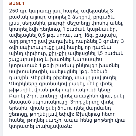
ՔԱՅԼ 1
250 գր. կարագը լավ հարել, ավելացնել 3
բաժակ ալյուր, տրորել 2 ձեռքով, բրգաձև
լցնել սեղանին, բուրգի մեջտեղը փոսիկ անել,
կոտրել ձվի դեղնուց, 1 բաժակ կաթնասեր,
ավելացնել 0,5 թգ. սոդա, աղ, 1ճգ. քացախ,
այդ բոլորը լավ շաղախել, դարձնել 3 գունդ: 3
ձվի սպիտակուցը լավ հարել, որ դառնա
պինդ փրփուր, քիչ-քիչ ավելացնել 1,5 բաժակ
շաքարավազ և խառնել: Նախապես
կտրատած 1 թեյի բաժակ ընկույզը խառնել
սպիտակուցին, ավելացնել 1թգ. ծեծած
դարչին: Վերցնել թիթեղը, տակը լավ յուղել:
Գնդիկները գրտնակով բացել, մեկը փռել
թիթեղին, վրան քսել սպիտակուցի կեսը:
Բացել 2-րդ գունդը, փռել առաջինի վրա, քսել
մնացած սպիտակուցը, 3-րդ շերտը փռել
երեսին, վրան քսել ձու ու դնել մարմանդ
ջեռոցը, թողնել լավ եփվի: Թխվելուց հետո
հանել, թողնել սառչի, ապա հենց թիթեղի վրա
կտրատել փախլավաձև: