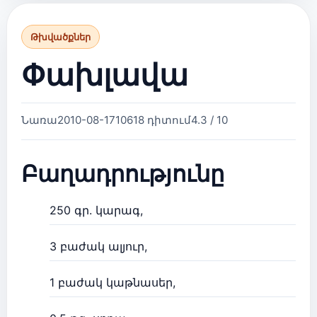
Թխվածքներ
Փախլավա
Նառա
2010-08-17
10618 դիտում
4.3 / 10
Բաղադրությունը
250 գր. կարագ,
3 բաժակ ալյուր,
1 բաժակ կաթնասեր,