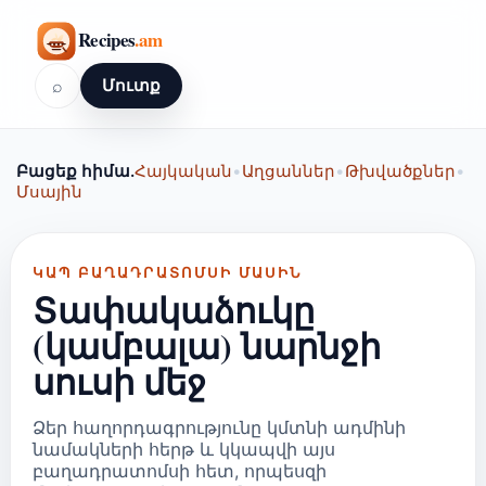
⌕
Մուտք
Բացեք հիմա.
Հայկական
•
Աղցաններ
•
Թխվածքներ
•
Մսային
ԿԱՊ ԲԱՂԱԴՐԱՏՈՄՍԻ ՄԱՍԻՆ
Տափակաձուկը
(կամբալա) նարնջի
սուսի մեջ
Ձեր հաղորդագրությունը կմտնի ադմինի
նամակների հերթ և կկապվի այս
բաղադրատոմսի հետ, որպեսզի