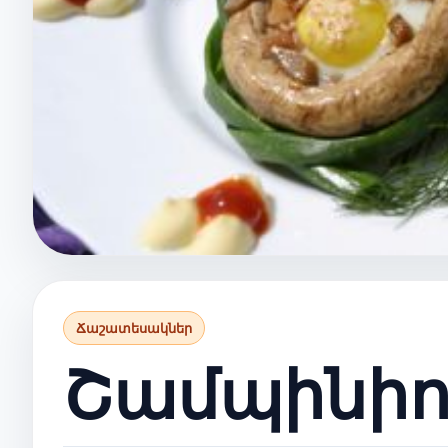
Ճաշատեսակներ
Շամպինիո