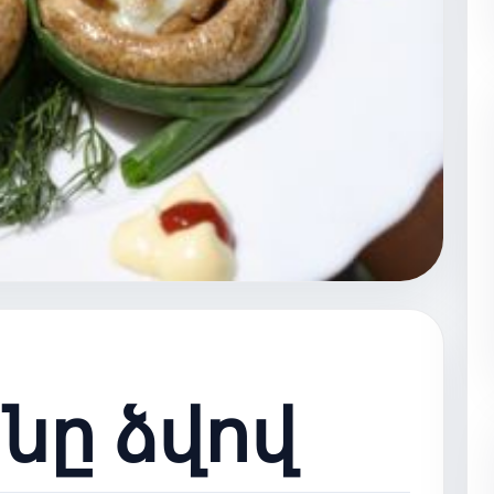
նը ձվով