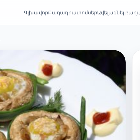
Գլխավոր
Բաղադրատոմսեր
Ավելացնել բա
վ