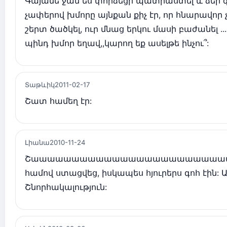
Գայանե ջան ես փորձեցի պատրաստել և ձեր 
չափերով խմորը այնքան քիչ էր, որ հնարավոր չ
շերտ ծածկել, ուր մնաց երկու մասի բաժանել ..
պինդ խմոր եղավ,,կարող եք ասելթե ինչու՞:
Տաթևիկ
2011-02-17
Շատ համեղ էր:
Լիանա
2010-11-24
Շաաաաաաաաաաաաաաաաաաաաաաաա
համով ստացվեց, իսկապես հյուրերս գոհ էին:
Շնորհակալություն: