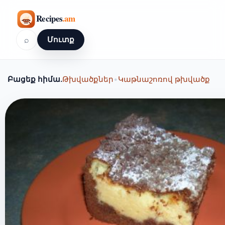
⌕
Մուտք
Բացեք հիմա.
Թխվածքներ
•
Կաթնաշոռով թխվածք