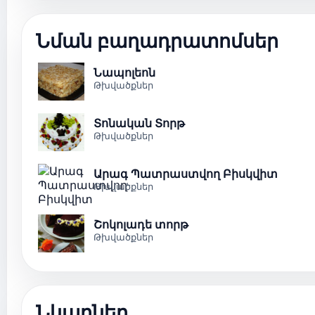
Նման բաղադրատոմսեր
Նապոլեոն
Թխվածքներ
Տոնական Տորթ
Թխվածքներ
Արագ Պատրաստվող Բիսկվիտ
Թխվածքներ
Շոկոլադե տորթ
Թխվածքներ
Նկարներ