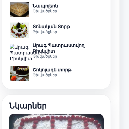
Նապոլեոն
Թխվածքներ
Տոնական Տորթ
Թխվածքներ
Արագ Պատրաստվող
Բիսկվիտ
Թխվածքներ
Շոկոլադե տորթ
Թխվածքներ
Նկարներ