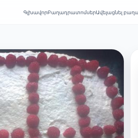
Գլխավոր
Բաղադրատոմսեր
Ավելացնել բա