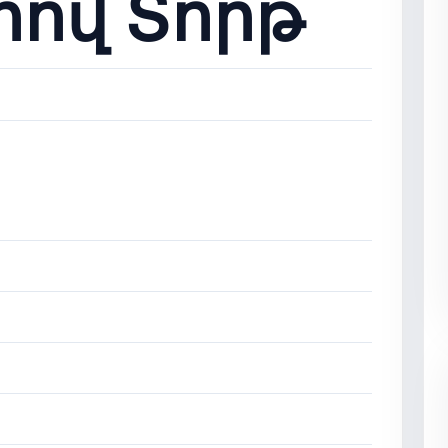
իով Տորթ