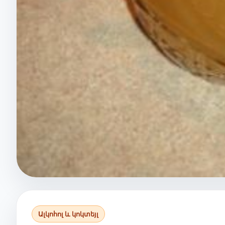
Ալկոհոլ և կոկտեյլ