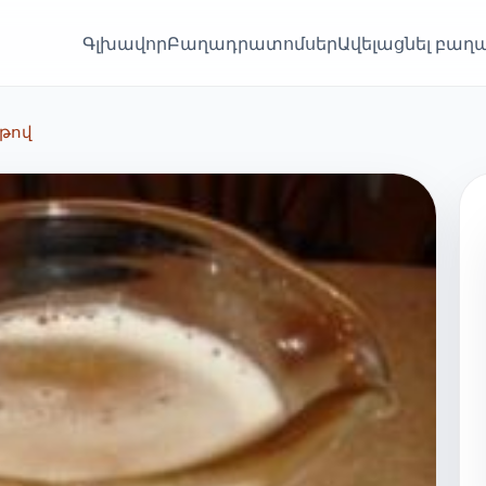
Գլխավոր
Բաղադրատոմսեր
Ավելացնել բա
ւթով