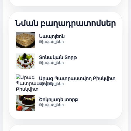
Նման բաղադրատոմսեր
Նապոլեոն
Թխվածքներ
Տոնական Տորթ
Թխվածքներ
Արագ Պատրաստվող Բիսկվիտ
Թխվածքներ
Շոկոլադե տորթ
Թխվածքներ