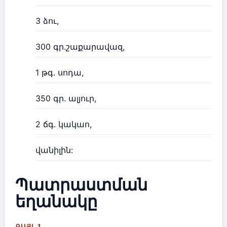
3 ձու,
300 գր.շաքարավազ,
1 թգ. սոդա,
350 գր. ալյուր,
2 ճգ. կակաո,
վանիլին:
Պատրաստման
եղանակը
ՔԱՅԼ 1