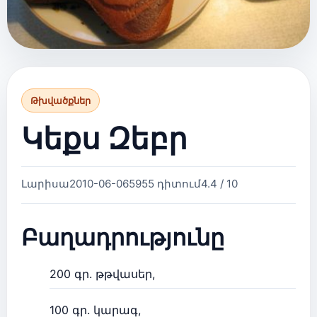
Թխվածքներ
Կեքս Զեբր
Լարիսա
2010-06-06
5955 դիտում
4.4 / 10
Բաղադրությունը
200 գր. թթվասեր,
100 գր. կարագ,