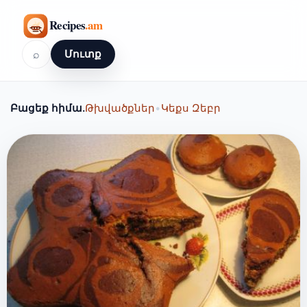
⌕
Մուտք
Բացեք հիմա.
Թխվածքներ
•
Կեքս Զեբր