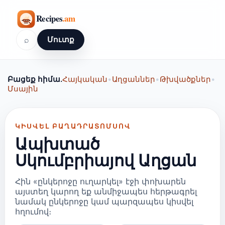
⌕
Մուտք
Բացեք հիմա.
Հայկական
•
Աղցաններ
•
Թխվածքներ
•
Մսային
ԿԻՍՎԵԼ ԲԱՂԱԴՐԱՏՈՄՍՈՎ
Ապխտած
Սկումբրիայով Աղցան
Հին «ընկերոջը ուղարկել» էջի փոխարեն
այստեղ կարող եք անմիջապես հերթագրել
նամակ ընկերոջը կամ պարզապես կիսվել
հղումով։