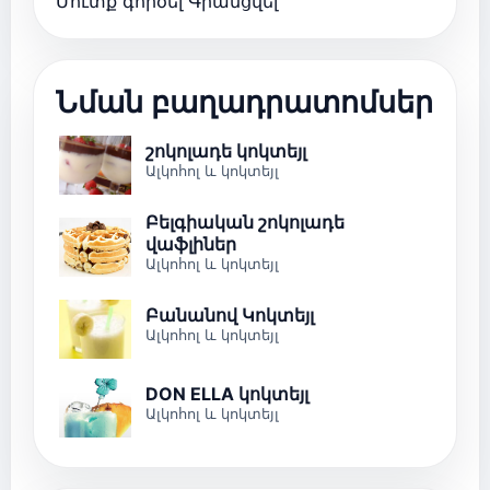
Մուտք գործել
Գրանցվել
Նման բաղադրատոմսեր
շոկոլադե կոկտեյլ
Ալկոհոլ և կոկտեյլ
Բելգիական շոկոլադե
վաֆլիներ
Ալկոհոլ և կոկտեյլ
Բանանով Կոկտեյլ
Ալկոհոլ և կոկտեյլ
DON ELLA կոկտեյլ
Ալկոհոլ և կոկտեյլ