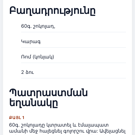
Բաղադրությունը
60գ. շոկոլադ,
Կարագ
Ռոմ (կոնյակ)
2 ձու
Պատրաստման
եղանակը
ՔԱՅԼ 1
60գ. շոկոլադը կտրատել և էմալապատ
ամանի մեջ հալեցնել գոլորշու վրա: Ավելացնել