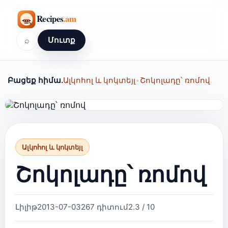
⌕
Մուտք
Բացեք հիմա.
Ալկոհոլ և կոկտեյլ
•
Շոկոլադը՝ ռոմով
Ալկոհոլ և կոկտեյլ
Շոկոլադը՝ ռոմով
Լիլիթ
2013-07-03
267 դիտում
2.3 / 10