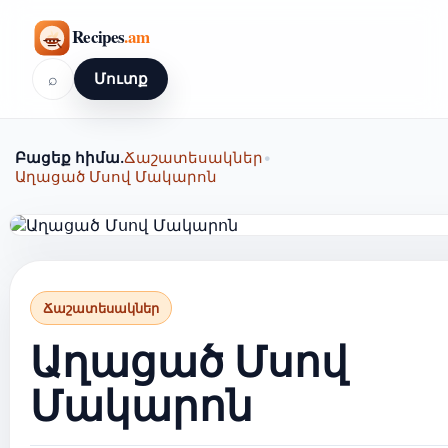
⌕
Մուտք
Բացեք հիմա.
Ճաշատեսակներ
•
Աղացած Մսով Մակարոն
Ճաշատեսակներ
Աղացած Մսով
Մակարոն