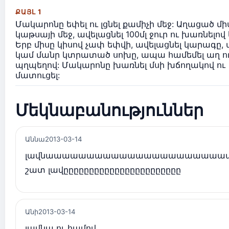
ՔԱՅԼ 1
Մակարոնը եփել ու լցնել քամիչի մեջ: Աղացած միս
կաթսայի մեջ, ավելացնել 100մլ ջուր ու խառնելով 
Երբ միսը կիսով չափ եփվի, ավելացնել կարագը
կամ մանր կտրատած սոխը, ապա համեմել աղ ո
պղպեղով: Մակարոնը խառնել մսի խճողակով ու
մատուցել:
Մեկնաբանություններ
Աննա
2013-03-14
լավնաաաաաաաաաաաաաաաաաաաաաա
շատ լավըըըըըըըըըըըըըըըըըըըըըըը
Անի
2013-03-14
լավնա ու համով