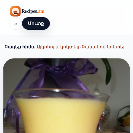
⌕
Մուտք
Բացեք հիմա.
Ալկոհոլ և կոկտեյլ
•
Բանանով կոկտեյլ