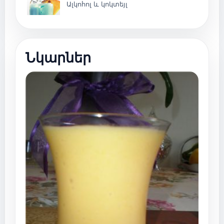
Ալկոհոլ և կոկտեյլ
Նկարներ