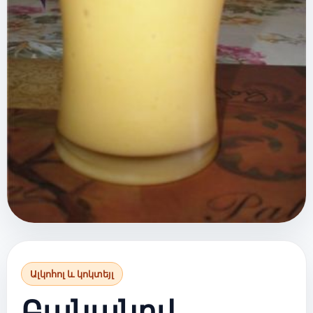
Ալկոհոլ և կոկտեյլ
Բանանով