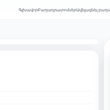
Գլխավոր
Բաղադրատոմսեր
Ավելացնել բա