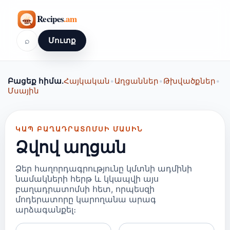
⌕
Մուտք
Բացեք հիմա.
Հայկական
•
Աղցաններ
•
Թխվածքներ
•
Մսային
ԿԱՊ ԲԱՂԱԴՐԱՏՈՄՍԻ ՄԱՍԻՆ
Ձվով աղցան
Ձեր հաղորդագրությունը կմտնի ադմինի
նամակների հերթ և կկապվի այս
բաղադրատոմսի հետ, որպեսզի
մոդերատորը կարողանա արագ
արձագանքել։