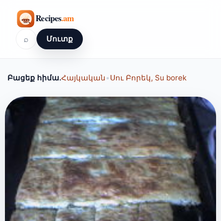
⌕
Մուտք
Բացեք հիմա.
Հայկական
•
Սու Բորեկ, Su borek