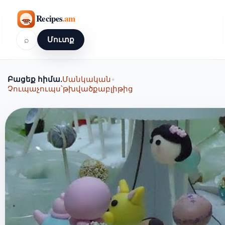
⌕
Մուտք
Բացեք հիմա.
Մանկական
•
Չուպաչուպս՝թխվածքաբլիթից