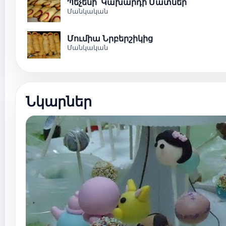
Պեչենի ՝Կախարդի Մատներ
Մանկական
Մումիա Նրբերշիկից
Մանկական
Նկարներ