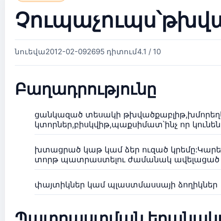
Չուպաչուպս՝թխվ
նուեվա
2012-02-09
2695 դիտում
4.1 / 10
Բաղադրությունը
ցանկազած տեսակի թխվածքաբլիթ,խմորեղ
կտորներ,բիսկվիթ,պաքսիմատ՝ինչ որ կունե
խտացրած կաթ կամ ձեր ուզած կրեմը:Կարելի
տորթ պատրաստելու ժամանակ ավելացած կ
փայտիկներ կամ պլաստմասսայի ձողիկներ
Պատրաստման եղանակ