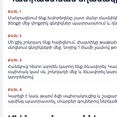
ՔԱՅԼ 1
Մանրացնում ենք խմորեղենը շատ մանր մասնիկն
ձեռքի մեջ փոքրիկ գնդիկներ պատրաստում և դն
ՔԱՅԼ 2
Մի քիչ շոկոլադ ենք հալեցնում, փայտիկը թաթախ
մտցնում գնդիկների մեջ, նորից 1 ժամի չափով թ
ՔԱՅԼ 3
Հանելուց հետո արդեն կարող ենք ձևավորել: Կա
սպիտակ կամ սև շոկոլադի մեջ և ձևավորել կարամ
կտորներով:
ՔԱՅԼ 4
Կարելի է նաև թարմ ձվի սպիտակուցից և շաքար
այսինգ պատրաստել, տարբեր գույներով ներկած,