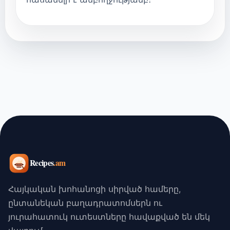
Հայկական խոհանոցի սիրված համերը,
ընտանեկան բաղադրատոմսերն ու
յուրահատուկ ուտեստները հավաքված են մեկ