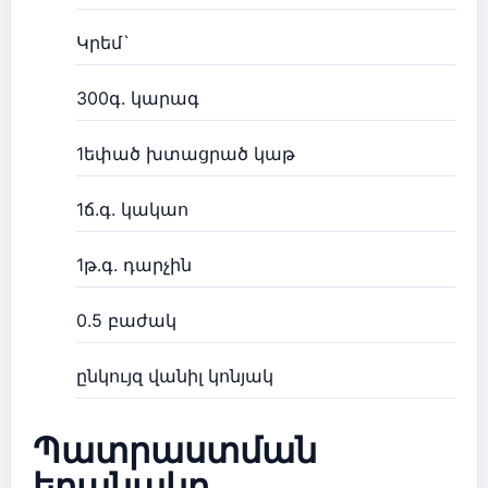
Կրեմ`
300գ. կարագ
1եփած խտացրած կաթ
1ճ.գ. կակաո
1թ.գ. դարչին
0.5 բաժակ
ընկույզ վանիլ կոնյակ
Պատրաստման
եղանակը