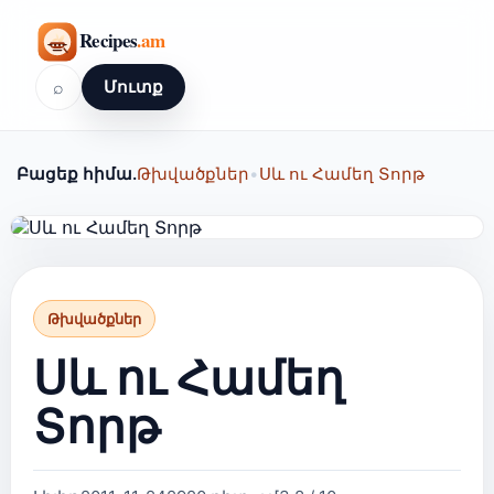
⌕
Մուտք
Բացեք հիմա.
Թխվածքներ
•
Սև ու Համեղ Տորթ
Թխվածքներ
Սև ու Համեղ
Տորթ