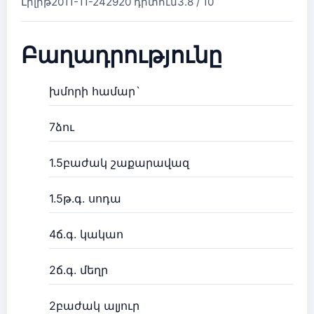
Լիլիթ
2011-11-24
2920 դիտում
3.8 / 10
Բաղադրությունը
խմորի համար`
7ձու
1.5բաժակ շաքարավազ
1.5թ.գ. սոդա
4ճ.գ. կակաո
2ճ.գ. մեղր
2բաժակ ալյուր