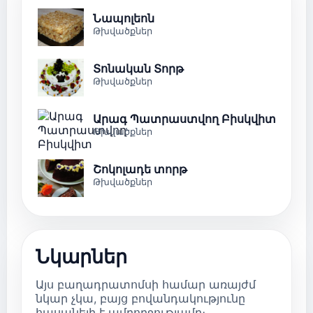
Նապոլեոն
Թխվածքներ
Տոնական Տորթ
Թխվածքներ
Արագ Պատրաստվող Բիսկվիտ
Թխվածքներ
Շոկոլադե տորթ
Թխվածքներ
Նկարներ
Այս բաղադրատոմսի համար առայժմ
նկար չկա, բայց բովանդակությունը
հասանելի է ամբողջությամբ։