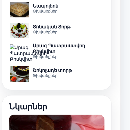
Նապոլեոն
Թխվածքներ
Տոնական Տորթ
Թխվածքներ
Արագ Պատրաստվող
Բիսկվիտ
Թխվածքներ
Շոկոլադե տորթ
Թխվածքներ
Նկարներ