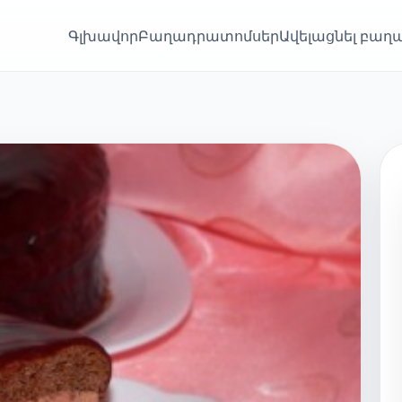
Գլխավոր
Բաղադրատոմսեր
Ավելացնել բա