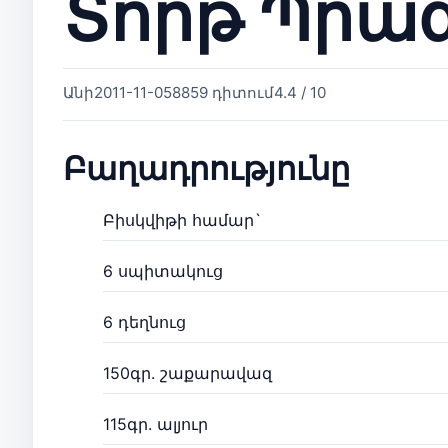
Տորթ Պրա
Անի
2011-11-05
8859 դիտում
4.4 / 10
Բաղադրությունը
Բիսկվիթի համար`
6 սպիտակուց
6 դեղնուց
150գր. շաքարավազ
115գր. ալյուր