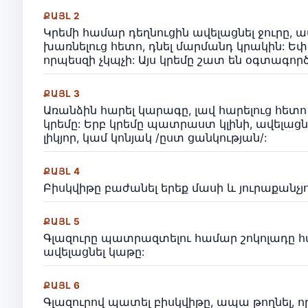
ՔԱՅԼ 2
Կրեմի համար դեղնուցին ավելացնել ջուրը,
խառնելուց հետո, դնել մարմանդ կրակին: Ե
որպեսզի չկպչի: Այս կրեմը շատ են օգտագոր
ՔԱՅԼ 3
Առանձին հարել կարագը, լավ հարելուց հետ
կրեմը: Երբ կրեմը պատրաստ կլինի, ավելացն
լիկյոր, կամ կոնյակ /ըստ ցանկության/:
ՔԱՅԼ 4
Բիսկվիթը բաժանել երեք մասի և յուրաքանչյու
ՔԱՅԼ 5
Գլազուրը պատրազտելու համար շոկոլադը հա
ավելացնել կաթը:
ՔԱՅԼ 6
Գլազուրով պատել բիսկվիթը, ապա թողնել, ո