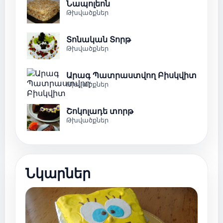
Նապոլեոն
Թխվածքներ
Տոնական Տորթ
Թխվածքներ
Արագ Պատրաստվող Բիսկվիտ
Թխվածքներ
Շոկոլադե տորթ
Թխվածքներ
Նկարներ