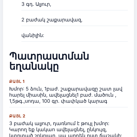
3 գդ. Ալյուր,
2 բաժակ շաքարավազ,
վանիլին:
Պատրաստման
եղանակը
ՔԱՅԼ 1
Խմոր: 5 ձուն, 1բաժ. շաքարավազը շատ լավ
հարել միասին, ավելացնել1 բաժ. մածուն ,
1,5թգ.,սոդա, 100 գր. փափկած կարագ
ՔԱՅԼ 2
3 բաժակ ալյուր, դառնում է թույլ խմոր:
Կարող եք կակաո ավելացնել, ընկույզ,
կտրտած շոկոլադ, սա արդեն ըստ ճաշակի: