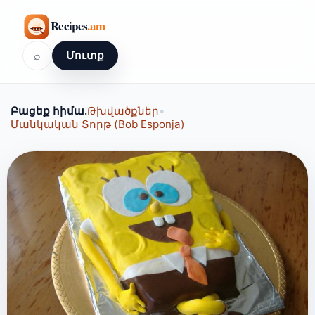
⌕
Մուտք
Բացեք հիմա.
Թխվածքներ
•
Մանկական Տորթ (Bob Esponja)